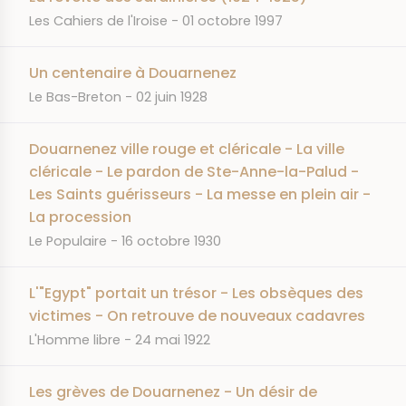
JOURNAL
DATE
Les Cahiers de l'Iroise
01 octobre 1997
Un centenaire à Douarnenez
JOURNAL
DATE
Le Bas-Breton
02 juin 1928
Douarnenez ville rouge et cléricale - La ville
cléricale - Le pardon de Ste-Anne-la-Palud -
Les Saints guérisseurs - La messe en plein air -
La procession
JOURNAL
DATE
Le Populaire
16 octobre 1930
L'"Egypt" portait un trésor - Les obsèques des
victimes - On retrouve de nouveaux cadavres
JOURNAL
DATE
L'Homme libre
24 mai 1922
Les grèves de Douarnenez - Un désir de