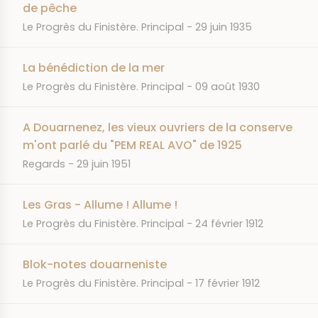
de pêche
JOURNAL
DATE
Le Progrès du Finistère. Principal
29 juin 1935
La bénédiction de la mer
JOURNAL
DATE
Le Progrès du Finistère. Principal
09 août 1930
A Douarnenez, les vieux ouvriers de la conserve
m'ont parlé du "PEM REAL AVO" de 1925
JOURNAL
DATE
Regards
29 juin 1951
Les Gras - Allume ! Allume !
JOURNAL
DATE
Le Progrès du Finistère. Principal
24 février 1912
Blok-notes douarneniste
JOURNAL
DATE
Le Progrès du Finistère. Principal
17 février 1912