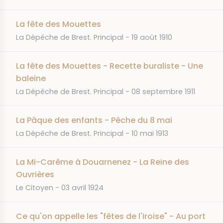
La fête des Mouettes
JOURNAL
DATE
La Dépêche de Brest. Principal
19 août 1910
La fête des Mouettes - Recette buraliste - Une
baleine
JOURNAL
DATE
La Dépêche de Brest. Principal
08 septembre 1911
La Pâque des enfants - Pêche du 8 mai
JOURNAL
DATE
La Dépêche de Brest. Principal
10 mai 1913
La Mi-Carême à Douarnenez - La Reine des
Ouvrières
JOURNAL
DATE
Le Citoyen
03 avril 1924
Ce qu'on appelle les "fêtes de l'Iroise" - Au port