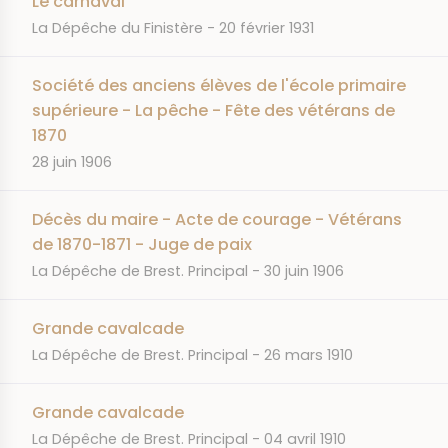
Le carnaval
JOURNAL
DATE
La Dépêche du Finistère
20 février 1931
Société des anciens élèves de l'école primaire
supérieure - La pêche - Fête des vétérans de
1870
DATE
28 juin 1906
Décès du maire - Acte de courage - Vétérans
de 1870-1871 - Juge de paix
JOURNAL
DATE
La Dépêche de Brest. Principal
30 juin 1906
Grande cavalcade
JOURNAL
DATE
La Dépêche de Brest. Principal
26 mars 1910
Grande cavalcade
JOURNAL
DATE
La Dépêche de Brest. Principal
04 avril 1910