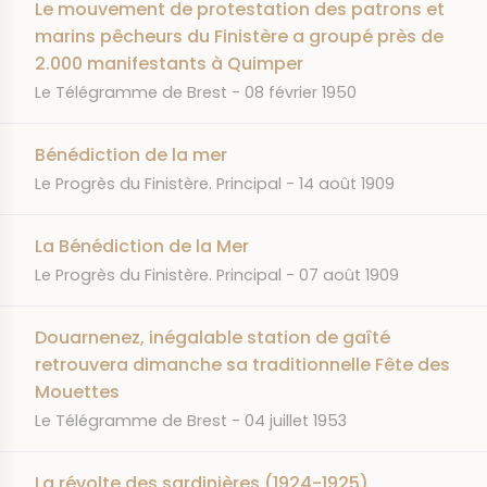
Le mouvement de protestation des patrons et
marins pêcheurs du Finistère a groupé près de
2.000 manifestants à Quimper
JOURNAL
DATE
Le Télégramme de Brest
08 février 1950
Bénédiction de la mer
JOURNAL
DATE
Le Progrès du Finistère. Principal
14 août 1909
La Bénédiction de la Mer
JOURNAL
DATE
Le Progrès du Finistère. Principal
07 août 1909
Douarnenez, inégalable station de gaîté
retrouvera dimanche sa traditionnelle Fête des
Mouettes
JOURNAL
DATE
Le Télégramme de Brest
04 juillet 1953
La révolte des sardinières (1924-1925)