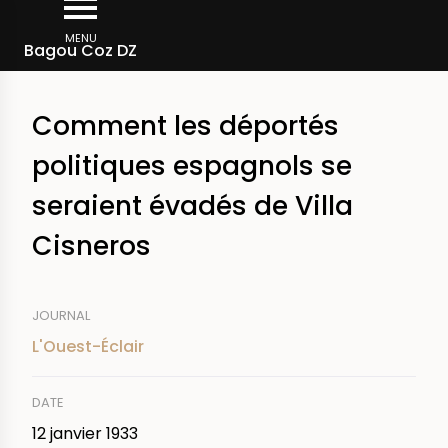
Aller
Fil
au
MENU
Rechercher dans la presse
Bagou Coz DZ
d'Ariane
contenu
principal
Comment les déportés
politiques espagnols se
seraient évadés de Villa
Cisneros
JOURNAL
L'Ouest-Éclair
DATE
12 janvier 1933