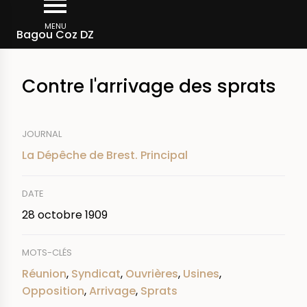
Aller
Fil
au
MENU
Rechercher dans la presse
Bagou Coz DZ
d'Ariane
contenu
principal
Contre l'arrivage des sprats
JOURNAL
La Dépêche de Brest. Principal
DATE
28 octobre 1909
MOTS-CLÉS
Réunion
,
Syndicat
,
Ouvrières
,
Usines
,
Opposition
,
Arrivage
,
Sprats