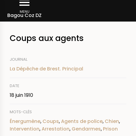
Aller
Fil
au
MENU
Rechercher dans la presse
Bagou Coz DZ
d'Ariane
contenu
principal
Coups aux agents
JOURNAL
La Dépêche de Brest. Principal
DATE
18 juin 1910
MOTS-CLÉS
Énergumène
,
Coups
,
Agents de police
,
Chien
,
Intervention
,
Arrestation
,
Gendarmes
,
Prison