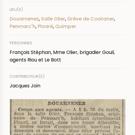
LIEU(X)
Douarnenez
,
Salle Olier
,
Grève de Coataner
,
Penmarc'h
,
Ploaré
,
Quimper
PERSONNES
François Stéphan, Mme Olier, brigadier Gouil,
agents Riou et Le Bott
CONTRIBUTEUR(S)
Jacques Join
IMAGE