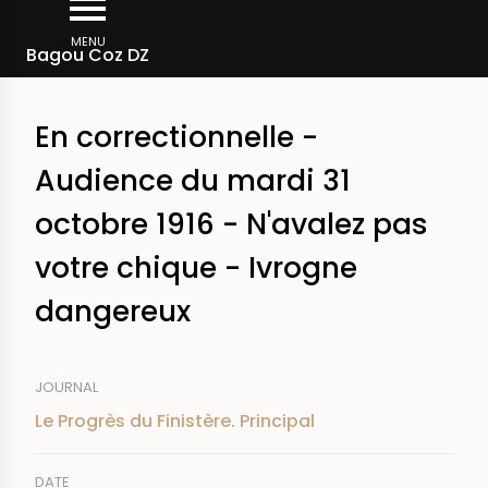
Aller
Fil
au
MENU
Rechercher dans la presse
Bagou Coz DZ
d'Ariane
contenu
principal
En correctionnelle -
Audience du mardi 31
octobre 1916 - N'avalez pas
votre chique - Ivrogne
dangereux
JOURNAL
Le Progrès du Finistère. Principal
DATE