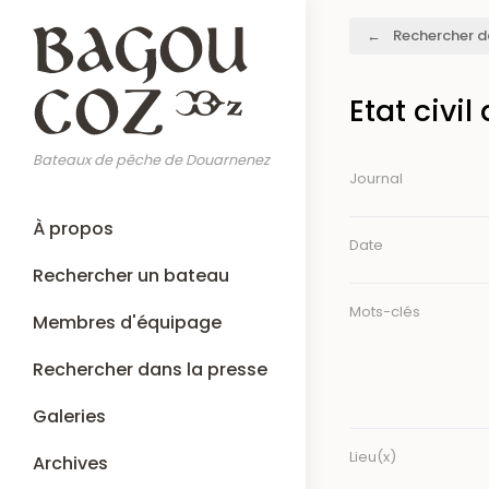
Aller
Fil
Rechercher d
au
d'Ariane
contenu
principal
Etat civil
Bateaux de pêche de Douarnenez
Journal
Main
À propos
navigation
Date
Rechercher un bateau
Mots-clés
Membres d'équipage
Rechercher dans la presse
Galeries
Lieu(x)
Archives