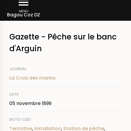
Aller
Fil
au
MENU
Rechercher dans la presse
Bagou Coz DZ
d'Ariane
contenu
principal
Gazette - Pêche sur le banc
d'Arguin
JOURNAL
La Croix des marins
DATE
05 novembre 1899
MOTS-CLÉS
Tentative
,
Installation
,
Station de pêche
,