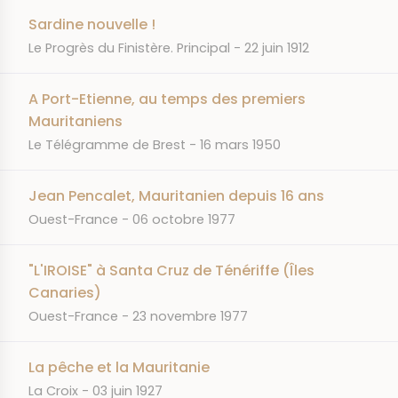
Sardine nouvelle !
JOURNAL
DATE
Le Progrès du Finistère. Principal
22 juin 1912
A Port-Etienne, au temps des premiers
Mauritaniens
JOURNAL
DATE
Le Télégramme de Brest
16 mars 1950
Jean Pencalet, Mauritanien depuis 16 ans
JOURNAL
DATE
Ouest-France
06 octobre 1977
"L'IROISE" à Santa Cruz de Ténériffe (Îles
Canaries)
JOURNAL
DATE
Ouest-France
23 novembre 1977
La pêche et la Mauritanie
JOURNAL
DATE
La Croix
03 juin 1927