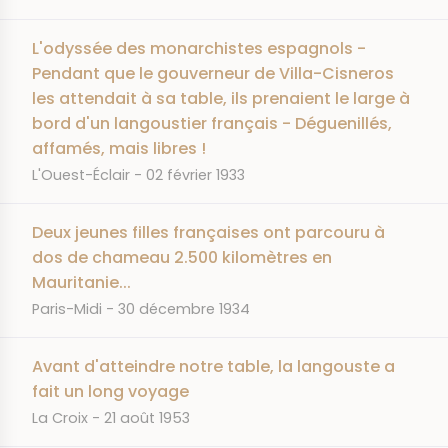
L'odyssée des monarchistes espagnols -
Pendant que le gouverneur de Villa-Cisneros
les attendait à sa table, ils prenaient le large à
bord d'un langoustier français - Déguenillés,
affamés, mais libres !
JOURNAL
DATE
L'Ouest-Éclair
02 février 1933
Deux jeunes filles françaises ont parcouru à
dos de chameau 2.500 kilomètres en
Mauritanie...
JOURNAL
DATE
Paris-Midi
30 décembre 1934
Avant d'atteindre notre table, la langouste a
fait un long voyage
JOURNAL
DATE
La Croix
21 août 1953