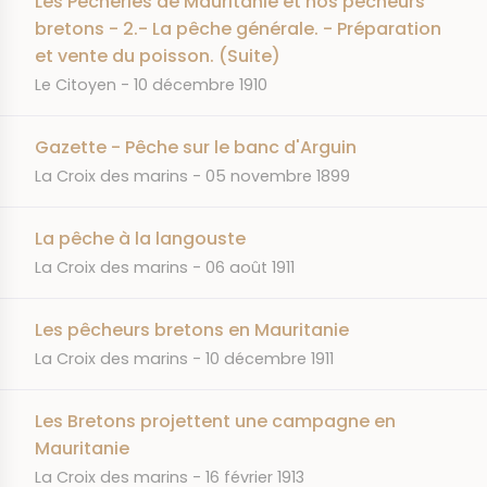
Les Pêcheries de Mauritanie et nos pêcheurs
bretons - 2.- La pêche générale. - Préparation
et vente du poisson. (Suite)
JOURNAL
DATE
Le Citoyen
10 décembre 1910
Gazette - Pêche sur le banc d'Arguin
JOURNAL
DATE
La Croix des marins
05 novembre 1899
La pêche à la langouste
JOURNAL
DATE
La Croix des marins
06 août 1911
Les pêcheurs bretons en Mauritanie
JOURNAL
DATE
La Croix des marins
10 décembre 1911
Les Bretons projettent une campagne en
Mauritanie
JOURNAL
DATE
La Croix des marins
16 février 1913