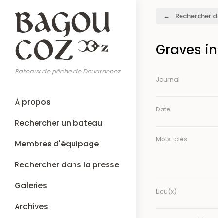
Aller
Fil
Rechercher d
au
d'Ariane
contenu
principal
Graves in
Bateaux de pêche de Douarnenez
Journal
Main
À propos
navigation
Date
Rechercher un bateau
Mots-clés
Membres d'équipage
Rechercher dans la presse
Galeries
Lieu(x)
Archives