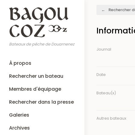
Aller
Fil
Rechercher d
au
d'Ariane
contenu
principal
Informat
Bateaux de pêche de Douarnenez
Journal
Main
À propos
navigation
Date
Rechercher un bateau
Membres d'équipage
Bateau(x)
Rechercher dans la presse
Galeries
Autres bateaux
Archives