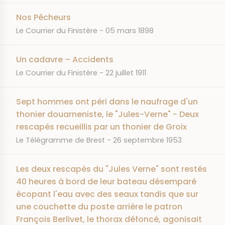
Nos Pêcheurs
JOURNAL
DATE
Le Courrier du Finistère
05 mars 1898
Un cadavre – Accidents
JOURNAL
DATE
Le Courrier du Finistère
22 juillet 1911
Sept hommes ont péri dans le naufrage d'un
thonier douarneniste, le "Jules-Verne" - Deux
rescapés recueillis par un thonier de Groix
JOURNAL
DATE
Le Télégramme de Brest
26 septembre 1953
Les deux rescapés du "Jules Verne" sont restés
40 heures à bord de leur bateau désemparé
écopant l'eau avec des seaux tandis que sur
une couchette du poste arrière le patron
François Berlivet, le thorax défoncé, agonisait