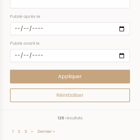
Publié après le
Publié avant le
125
résultats
Page
1
Page
2
Page
3
Page
››
Dernière
Dernier »
Pagination
courante
suivante
page