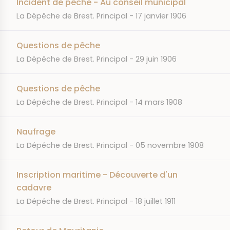
Incident de pêche - Au conseil municipal
JOURNAL
DATE
La Dépêche de Brest. Principal
17 janvier 1906
Questions de pêche
JOURNAL
DATE
La Dépêche de Brest. Principal
29 juin 1906
Questions de pêche
JOURNAL
DATE
La Dépêche de Brest. Principal
14 mars 1908
Naufrage
JOURNAL
DATE
La Dépêche de Brest. Principal
05 novembre 1908
Inscription maritime - Découverte d'un
cadavre
JOURNAL
DATE
La Dépêche de Brest. Principal
18 juillet 1911