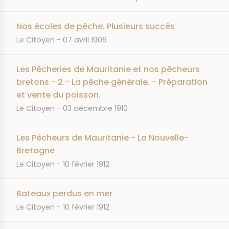
Nos écoles de pêche. Plusieurs succès
JOURNAL
DATE
Le Citoyen
07 avril 1906
Les Pêcheries de Mauritanie et nos pêcheurs
bretons - 2.- La pêche générale. - Préparation
et vente du poisson.
JOURNAL
DATE
Le Citoyen
03 décembre 1910
Les Pêcheurs de Mauritanie - La Nouvelle-
Bretagne
JOURNAL
DATE
Le Citoyen
10 février 1912
Bateaux perdus en mer
JOURNAL
DATE
Le Citoyen
10 février 1912