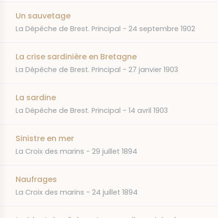
Un sauvetage
JOURNAL
DATE
La Dépêche de Brest. Principal
24 septembre 1902
La crise sardinière en Bretagne
JOURNAL
DATE
La Dépêche de Brest. Principal
27 janvier 1903
La sardine
JOURNAL
DATE
La Dépêche de Brest. Principal
14 avril 1903
Sinistre en mer
JOURNAL
DATE
La Croix des marins
29 juillet 1894
Naufrages
JOURNAL
DATE
La Croix des marins
24 juillet 1894