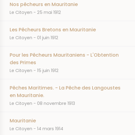
Nos pêcheurs en Mauritanie
JOURNAL
DATE
Le Citoyen
25 mai 1912
Les Pêcheurs Bretons en Mauritanie
JOURNAL
DATE
Le Citoyen
01 juin 1912
Pour les Pêcheurs Mauritaniens - L'Obtention
des Primes
JOURNAL
DATE
Le Citoyen
15 juin 1912
Pêches Maritimes. - La Pêche des Langoustes
en Mauritanie.
JOURNAL
DATE
Le Citoyen
08 novembre 1913
Mauritanie
JOURNAL
DATE
Le Citoyen
14 mars 1914