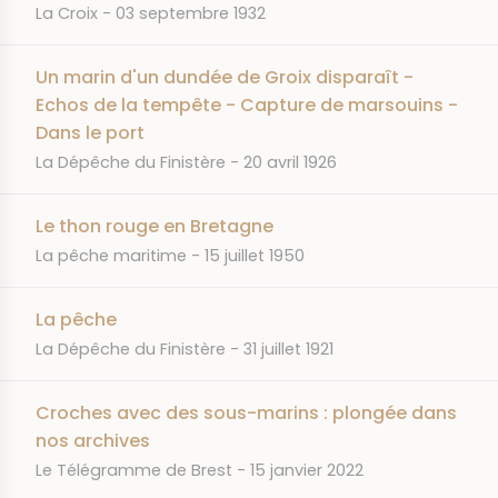
JOURNAL
DATE
La Croix
03 septembre 1932
Un marin d'un dundée de Groix disparaît -
Echos de la tempête - Capture de marsouins -
Dans le port
JOURNAL
DATE
La Dépêche du Finistère
20 avril 1926
Le thon rouge en Bretagne
JOURNAL
DATE
La pêche maritime
15 juillet 1950
La pêche
JOURNAL
DATE
La Dépêche du Finistère
31 juillet 1921
Croches avec des sous-marins : plongée dans
nos archives
JOURNAL
DATE
Le Télégramme de Brest
15 janvier 2022