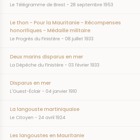
JOURNAL
DATE
Le Télégramme de Brest
28 septembre 1953
Le thon - Pour la Mauritanie - Récompenses
honorifiques - Médaille militaire
JOURNAL
DATE
Le Progrès du Finistère
08 juillet 1933
Deux marins disparus en mer
JOURNAL
DATE
La Dépêche du Finistère
03 février 1933
Disparus en mer
JOURNAL
DATE
L'Ouest-Éclair
04 janvier 1910
La langouste martiniquaise
JOURNAL
DATE
Le Citoyen
24 avril 1924
Les langoustes en Mauritanie