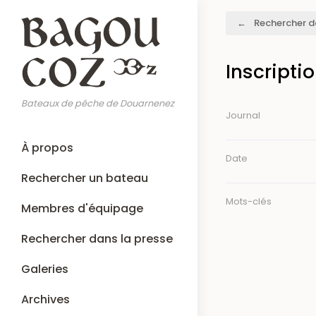
Aller
Fil
Rechercher d
au
d'Ariane
contenu
principal
Inscripti
Bateaux de pêche de Douarnenez
Journal
Main
À propos
navigation
Date
Rechercher un bateau
Mots-clés
Membres d'équipage
Rechercher dans la presse
Galeries
Archives