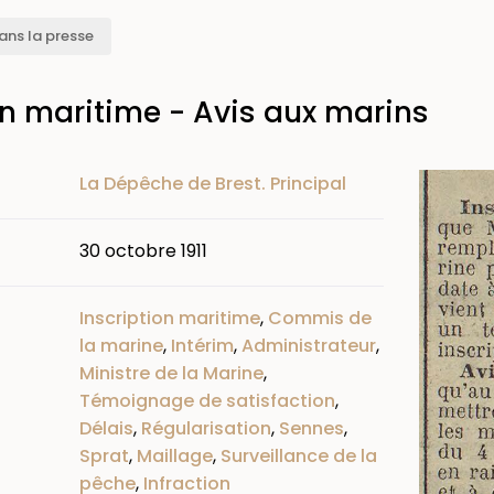
ans la presse
on maritime - Avis aux marins
Image
La Dépêche de Brest. Principal
30 octobre 1911
Inscription maritime
,
Commis de
la marine
,
Intérim
,
Administrateur
,
Ministre de la Marine
,
Témoignage de satisfaction
,
Délais
,
Régularisation
,
Sennes
,
Sprat
,
Maillage
,
Surveillance de la
pêche
,
Infraction