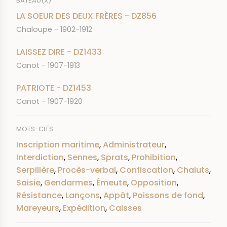
BATEAU(X)
LA SOEUR DES DEUX FRÈRES - DZ856
Chaloupe - 1902-1912
LAISSEZ DIRE - DZ1433
Canot - 1907-1913
PATRIOTE - DZ1453
Canot - 1907-1920
MOTS-CLÉS
Inscription maritime
,
Administrateur
,
Interdiction
,
Sennes
,
Sprats
,
Prohibition
,
Serpillère
,
Procès-verbal
,
Confiscation
,
Chaluts
,
Saisie
,
Gendarmes
,
Émeute
,
Opposition
,
Résistance
,
Lançons
,
Appât
,
Poissons de fond
,
Mareyeurs
,
Expédition
,
Caisses