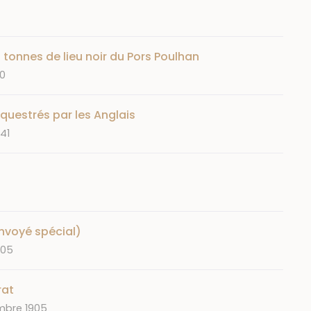
8 tonnes de lieu noir du Pors Poulhan
90
uestrés par les Anglais
41
envoyé spécial)
1905
rat
mbre 1905