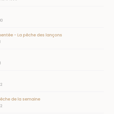
10
mentée - La pêche des lançons
1
1
12
pêche de la semaine
12