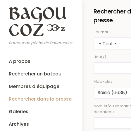
Aller
Rechercher d
au
contenu
presse
principal
Journal
Bateaux de pêche de Douarnenez
Lieu(x)
Main
À propos
navigation
Rechercher un bateau
Mots-clés
Membres d'équipage
Rechercher dans la presse
Nom et/ou immatric
Galeries
de bateau
Archives