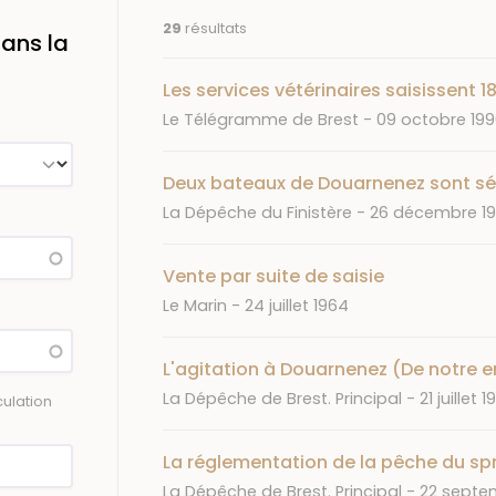
29
résultats
ans la
Les services vétérinaires saisissent 1
Journal
Date
Le Télégramme de Brest
09 octobre 19
Deux bateaux de Douarnenez sont séq
Journal
Date
La Dépêche du Finistère
26 décembre 19
Vente par suite de saisie
Journal
Date
Le Marin
24 juillet 1964
L'agitation à Douarnenez (De notre 
Journal
Date
La Dépêche de Brest. Principal
21 juillet 
ulation
La réglementation de la pêche du sp
Journal
Date
La Dépêche de Brest. Principal
22 septe