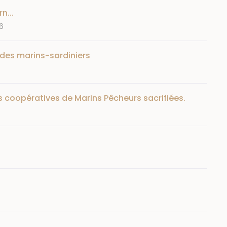
n...
16
 des marins-sardiniers
s coopératives de Marins Pêcheurs sacrifiées.