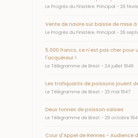
Journal
Date
Le Progrès du Finistère. Principal
29 févri
Vente de navire sur baisse de mise à p
Journal
Date
Le Progrès du Finistère. Principal
26 sept
5.000 francs, ce n'est pas cher pour 
l'acquéreur !
Journal
Date
Le Télégramme de Brest
24 juillet 1946
Les trafiquants de poissons jouent 
Journal
Date
Le Télégramme de Brest
23 mai 1947
Deux tonnes de poisson saisies
Journal
Date
Le Télégramme de Brest
29 octobre 19
Cour d'Appel de Rennes - Audience du