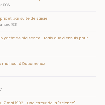
er 1936
rix et par suite de saisie
embre 1931
un yacht de plaisance... Mais que d'ennuis pour
de malheur à Douarnenez
47
 7 mai 1902 - Une erreur de la "science"