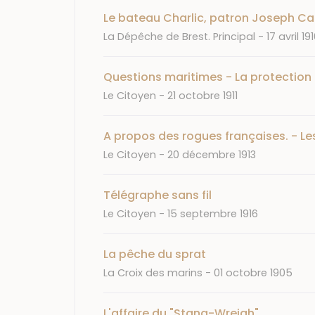
Le bateau Charlic, patron Joseph Car
Journal
Date
La Dépêche de Brest. Principal
17 avril 19
Questions maritimes - La protection
Journal
Date
Le Citoyen
21 octobre 1911
A propos des rogues françaises. - Le
Journal
Date
Le Citoyen
20 décembre 1913
Télégraphe sans fil
Journal
Date
Le Citoyen
15 septembre 1916
La pêche du sprat
Journal
Date
La Croix des marins
01 octobre 1905
L'affaire du "Stang-Wreigh"