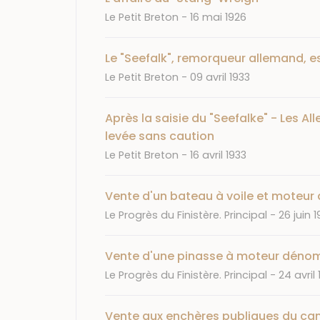
Journal
Date
Le Petit Breton
16 mai 1926
Le "Seefalk", remorqueur allemand, es
Journal
Date
Le Petit Breton
09 avril 1933
Après la saisie du "Seefalke" - Les A
levée sans caution
Journal
Date
Le Petit Breton
16 avril 1933
Vente d'un bateau à voile et moteu
Journal
Date
Le Progrès du Finistère. Principal
26 juin 
Vente d'une pinasse à moteur dénom
Journal
Date
Le Progrès du Finistère. Principal
24 avril
Vente aux enchères publiques du can