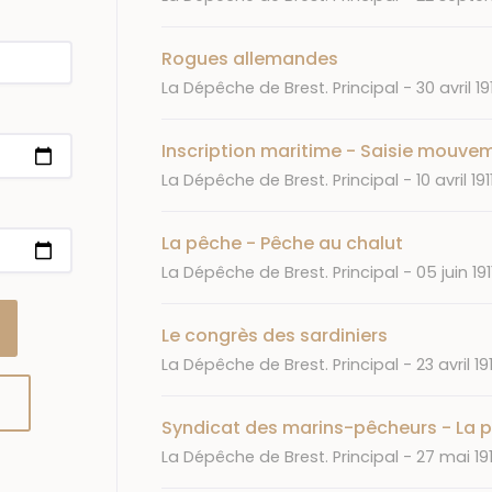
Rogues allemandes
Journal
Date
La Dépêche de Brest. Principal
30 avril 19
Inscription maritime - Saisie mouve
Journal
Date
La Dépêche de Brest. Principal
10 avril 191
La pêche - Pêche au chalut
Journal
Date
La Dépêche de Brest. Principal
05 juin 191
Le congrès des sardiniers
Journal
Date
La Dépêche de Brest. Principal
23 avril 19
Syndicat des marins-pêcheurs - La 
Journal
Date
La Dépêche de Brest. Principal
27 mai 19