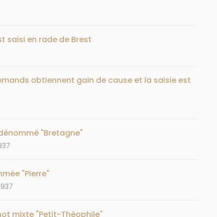
t saisi en rade de Brest
llemands obtiennent gain de cause et la saisie est
r dénommé "Bretagne"
1937
mée "Pierre"
 1937
ot mixte "Petit-Théophile"