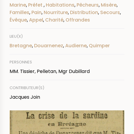
Marine
,
Préfet
,
Habitations
,
Pêcheurs
,
Misère
,
Familles
,
Pain
,
Nourriture
,
Distribution
,
Secours
,
Évêque
,
Appel
,
Charité
,
Offrandes
LIEU(X)
Bretagne
,
Douarnenez
,
Audierne
,
Quimper
PERSONNES
MM. Tissier, Pelletan, Mgr Dubillard
CONTRIBUTEUR(S)
Jacques Join
IMAGE