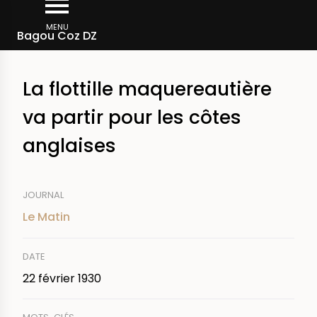
Aller
Fil
au
MENU
Rechercher dans la presse
Bagou Coz DZ
d'Ariane
contenu
principal
La flottille maquereautière
va partir pour les côtes
anglaises
JOURNAL
Le Matin
DATE
22 février 1930