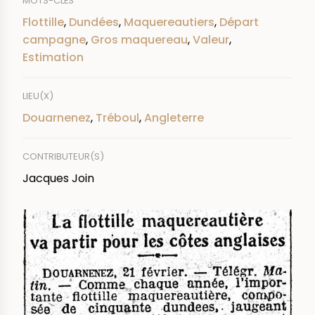
MOTS-CLÉS
Flottille
,
Dundées
,
Maquereautiers
,
Départ
campagne
,
Gros maquereau
,
Valeur
,
Estimation
LIEU(X)
Douarnenez
,
Tréboul
,
Angleterre
CONTRIBUTEUR(S)
Jacques Join
IMAGE