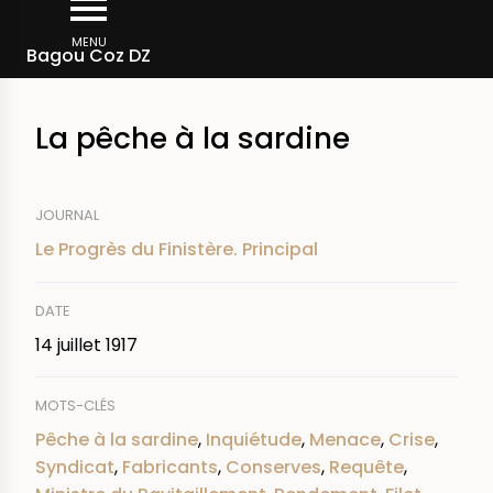
Aller
Fil
au
MENU
Rechercher dans la presse
Bagou Coz DZ
d'Ariane
contenu
principal
La pêche à la sardine
JOURNAL
Le Progrès du Finistère. Principal
DATE
14 juillet 1917
MOTS-CLÉS
Pêche à la sardine
,
Inquiétude
,
Menace
,
Crise
,
Syndicat
,
Fabricants
,
Conserves
,
Requête
,