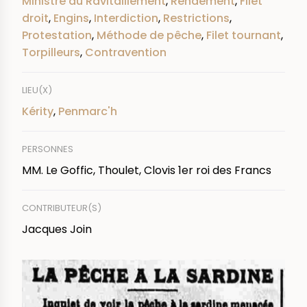
Ministre du Ravitaillement
,
Rendement
,
Filet
droit
,
Engins
,
Interdiction
,
Restrictions
,
Protestation
,
Méthode de pêche
,
Filet tournant
,
Torpilleurs
,
Contravention
LIEU(X)
Kérity
,
Penmarc'h
PERSONNES
MM. Le Goffic, Thoulet, Clovis 1er roi des Francs
CONTRIBUTEUR(S)
Jacques Join
IMAGE