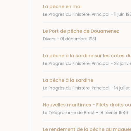
La pêche en mai
Journal
Date
Le Progrès du Finistère. Principal
11 juin 19
Le Port de pêche de Douarnenez
Journal
Date
Divers
01 décembre 1931
La pêche à la sardine sur les côtes 
Journal
Date
Le Progrès du Finistère. Principal
23 janvi
La pêche à la sardine
Journal
Date
Le Progrès du Finistère. Principal
14 juillet
Nouvelles maritimes - Filets droits ou
Journal
Date
Le Télégramme de Brest
18 février 1946
Le rendement de la pêche au maque