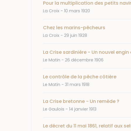
Pour la multiplication des petits na
Journal
Date
La Croix
10 mars 1920
Chez les marins-pêcheurs
Journal
Date
La Croix
29 juin 1928
La Crise sardinière - Un nouvel engin
Journal
Date
Le Matin
26 décembre 1906
Le contrôle de la pêche côtière
Journal
Date
Le Matin
31 mars 1918
La Crise bretonne - Un remède ?
Journal
Date
Le Gaulois
14 janvier 1913
Le décret du 11 mai 1861, relatif aux 