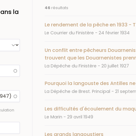
46
résultats
ans la
Le rendement de la pêche en 1933 - Tr
Journal
Date
Le Courrier du Finistère
24 février 1934
Un conflit entre pêcheurs Douarneni
trouvent que les Douarnenistes pren
Journal
Date
La Dépêche du Finistère
20 juillet 1927
Pourquoi la langouste des Antilles ne
Journal
Date
La Dépêche de Brest. Principal
21 septe
Les difficultés d'écoulement du maqu
ulation
Journal
Date
Le Marin
29 avril 1949
Les grands langoustiers