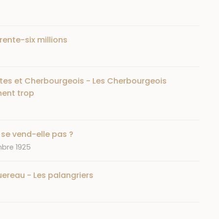
ente-six millions
stes et Cherbourgeois - Les Cherbourgeois
nent trop
 se vend-elle pas ?
mbre 1925
ereau - Les palangriers