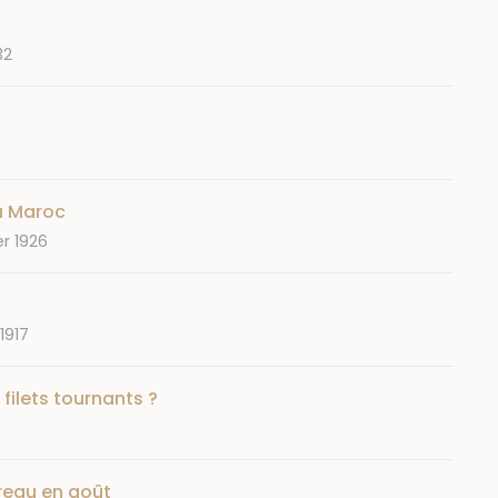
32
du Maroc
er 1926
 1917
 filets tournants ?
reau en août