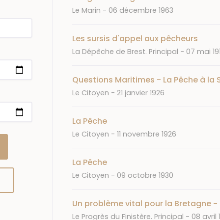
Journal
Date
Le Marin
06 décembre 1963
Les sursis d'appel aux pêcheurs
Journal
Date
La Dépêche de Brest. Principal
07 mai 19
Questions Maritimes - La Pêche à la 
Journal
Date
Le Citoyen
21 janvier 1926
La Pêche
Journal
Date
Le Citoyen
11 novembre 1926
La Pêche
Journal
Date
Le Citoyen
09 octobre 1930
Un problème vital pour la Bretagne - I
Journal
Date
Le Progrès du Finistère. Principal
08 avril