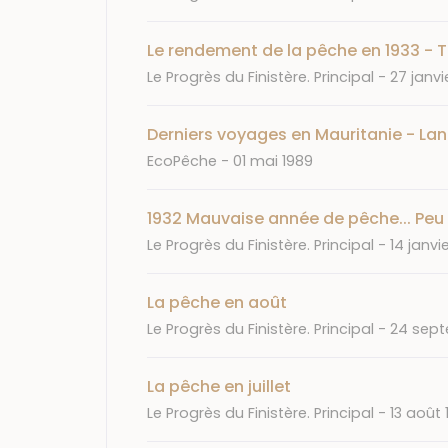
Le rendement de la pêche en 1933 - Tr
Journal
Date
Le Progrès du Finistère. Principal
27 janvi
Derniers voyages en Mauritanie - Lang
Journal
Date
EcoPêche
01 mai 1989
1932 Mauvaise année de pêche... Peu 
Journal
Date
Le Progrès du Finistère. Principal
14 janvi
La pêche en août
Journal
Date
Le Progrès du Finistère. Principal
24 sept
La pêche en juillet
Journal
Date
Le Progrès du Finistère. Principal
13 août 