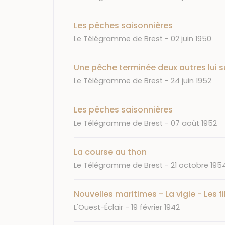
Les pêches saisonnières
Journal
Date
Le Télégramme de Brest
02 juin 1950
Une pêche terminée deux autres lui 
Journal
Date
Le Télégramme de Brest
24 juin 1952
Les pêches saisonnières
Journal
Date
Le Télégramme de Brest
07 août 1952
La course au thon
Journal
Date
Le Télégramme de Brest
21 octobre 195
Nouvelles maritimes - La vigie - Les f
Journal
Date
L'Ouest-Éclair
19 février 1942