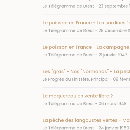
Journal
Date
Le Télégramme de Brest
23 septembre 
Le poisson en France - Les sardines
Journal
Date
Le Télégramme de Brest
28 décembre 
Le poisson en France - La campagne
Journal
Date
Le Télégramme de Brest
21 janvier 1947
Les "gras" - Nos "Normands" - La pê
Journal
Date
Le Progrès du Finistère. Principal
08 févrie
Le maquereau en vente libre ?
Journal
Date
Le Télégramme de Brest
06 mars 1948
La pêche des langoustes vertes - Mau
Journal
Date
Le Télégramme de Brest
24 janvier 1950