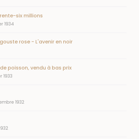
ente-six millions
er 1934
ouste rose - L'avenir en noir
de poisson, vendu à bas prix
er 1933
embre 1932
1932