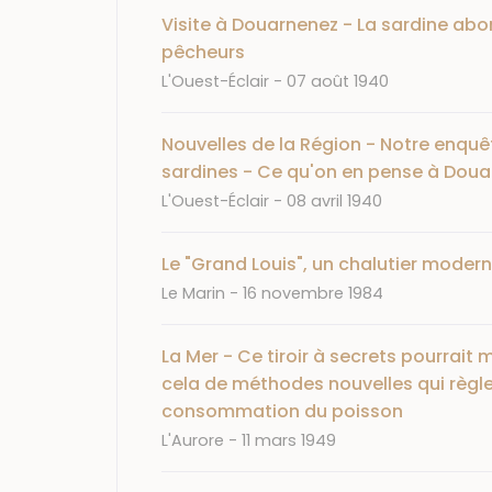
Visite à Douarnenez - La sardine abo
pêcheurs
Journal
Date
L'Ouest-Éclair
07 août 1940
Nouvelles de la Région - Notre enquê
sardines - Ce qu'on en pense à Dou
Journal
Date
L'Ouest-Éclair
08 avril 1940
Le "Grand Louis", un chalutier moder
Journal
Date
Le Marin
16 novembre 1984
La Mer - Ce tiroir à secrets pourrait m
cela de méthodes nouvelles qui règlen
consommation du poisson
Journal
Date
L'Aurore
11 mars 1949