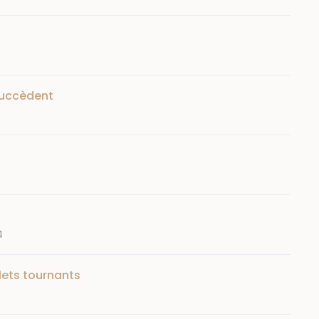
succèdent
4
ilets tournants