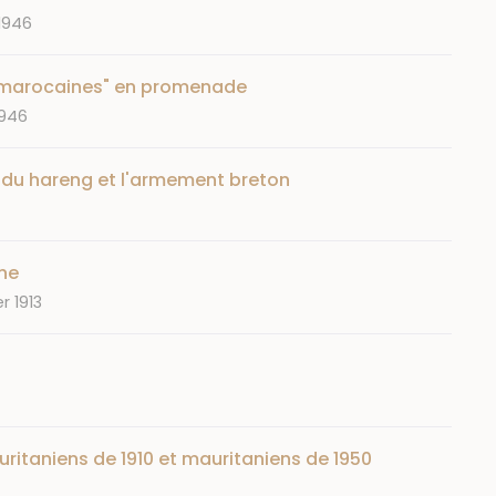
1946
 "marocaines" en promenade
1946
 du hareng et l'armement breton
che
r 1913
ritaniens de 1910 et mauritaniens de 1950