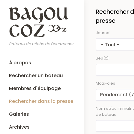
Aller
Rechercher d
au
contenu
presse
principal
Journal
Bateaux de pêche de Douarnenez
Lieu(x)
Main
À propos
navigation
Rechercher un bateau
Mots-clés
Membres d'équipage
Rechercher dans la presse
Nom et/ou immatric
Galeries
de bateau
Archives