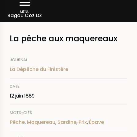
Aller
Fil
au
MENU
Rechercher dans la presse
Bagou Coz DZ
d'Ariane
contenu
principal
La pêche aux maquereaux
JOURNAL
La Dépêche du Finistère
DATE
12 juin 1889
MOTS-CLÉS
Pêche
,
Maquereau
,
Sardine
,
Prix
,
Épave