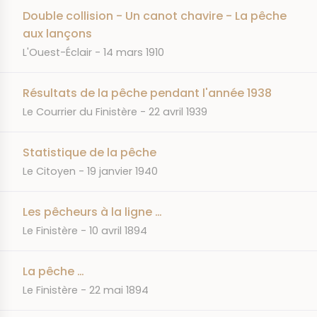
Double collision - Un canot chavire - La pêche
aux lançons
JOURNAL
DATE
L'Ouest-Éclair
14 mars 1910
Résultats de la pêche pendant l'année 1938
JOURNAL
DATE
Le Courrier du Finistère
22 avril 1939
Statistique de la pêche
JOURNAL
DATE
Le Citoyen
19 janvier 1940
Les pêcheurs à la ligne …
JOURNAL
DATE
Le Finistère
10 avril 1894
La pêche …
JOURNAL
DATE
Le Finistère
22 mai 1894