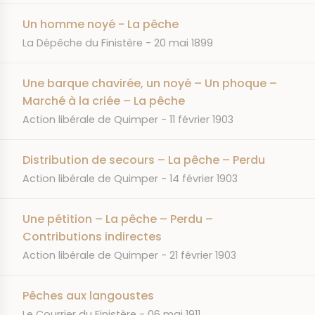
Un homme noyé - La pêche
JOURNAL
DATE
La Dépêche du Finistère
20 mai 1899
Une barque chavirée, un noyé – Un phoque –
Marché à la criée – La pêche
JOURNAL
DATE
Action libérale de Quimper
11 février 1903
Distribution de secours – La pêche – Perdu
JOURNAL
DATE
Action libérale de Quimper
14 février 1903
Une pétition – La pêche – Perdu –
Contributions indirectes
JOURNAL
DATE
Action libérale de Quimper
21 février 1903
Pêches aux langoustes
JOURNAL
DATE
Le Courrier du Finistère
06 mai 1911