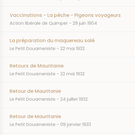
Vaccinations - La pêche - Pigeons voyageurs
JOURNAL
DATE
Action libérale de Quimper
29 juin 1904
La préparation du maquereau salé
JOURNAL
DATE
Le Petit Douarneniste
22 mai 1932
Retours de Mauritanie
JOURNAL
DATE
Le Petit Douarneniste
22 mai 1932
Retour de Mauritanie
JOURNAL
DATE
Le Petit Douarneniste
24 juillet 1932
Retour de Mauritanie
JOURNAL
DATE
Le Petit Douarneniste
09 janvier 1933