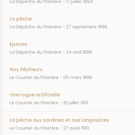
JOURNAL
DATE
La Dépêche du Finistère
17 juillet 1894
La pêche
JOURNAL
DATE
La Dépêche du Finistère
27 septembre 1896
Epaves
JOURNAL
DATE
La Dépêche du Finistère
24 avril 1899
Nos Pêcheurs
JOURNAL
DATE
Le Courrier du Finistère
05 mars 1898
Une rogue artificielle
JOURNAL
DATE
Le Courrier du Finistère
16 juillet 1910
La pêche aux sardines et aux langoustes
JOURNAL
DATE
Le Courrier du Finistère
27 août 1910