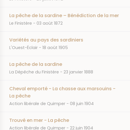
La pêche de la sardine – Bénédiction de la mer
JOURNAL
DATE
Le Finistère
03 août 1872
Variétés au pays des sardiniers
JOURNAL
DATE
L'Ouest-Éclair
18 août 1905
La pêche de la sardine
JOURNAL
DATE
La Dépêche du Finistère
23 janvier 1888
Cheval emporté - La chasse aux marsouins -
La pêche
JOURNAL
DATE
Action libérale de Quimper
08 juin 1904
Trouvé en mer - La pêche
JOURNAL
DATE
Action libérale de Quimper
22 juin 1904