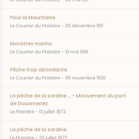
Pour la Mauritanie
JOURNAL
DATE
Le Courrier du Finistère
30 décembre 1911
Monstres marins
JOURNAL
DATE
Le Courrier du Finistère
31 mai 1919
Pêche trop abondante
JOURNAL
DATE
Le Courrier du Finistère
06 novembre 1920
La pêche de la sardine … - Mouvement du port
de Douarnenez
JOURNAL
DATE
Le Finistère
13 juillet 1872
La pêche de la sardine
JOURNAL
DATE
Le Finistère
20 juillet 1872