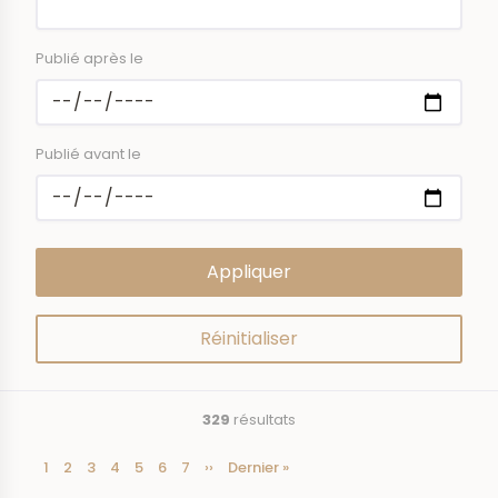
Publié après le
Publié avant le
329
résultats
Page
1
Page
2
Page
3
Page
4
Page
5
Page
6
Page
7
Page
››
Dernière
Dernier »
Pagination
courante
suivante
page