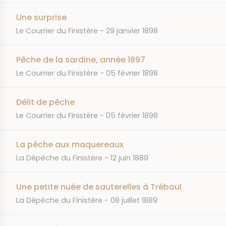
Une surprise
JOURNAL
DATE
Le Courrier du Finistère
29 janvier 1898
Pêche de la sardine, année 1897
JOURNAL
DATE
Le Courrier du Finistère
05 février 1898
Délit de pêche
JOURNAL
DATE
Le Courrier du Finistère
05 février 1898
La pêche aux maquereaux
JOURNAL
DATE
La Dépêche du Finistère
12 juin 1889
Une petite nuée de sauterelles à Tréboul
JOURNAL
DATE
La Dépêche du Finistère
08 juillet 1889