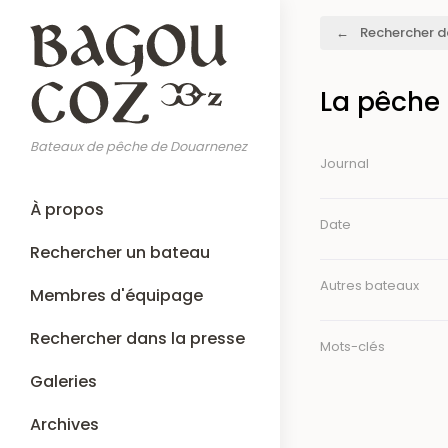
Aller
Fil
Rechercher d
au
d'Ariane
contenu
principal
La pêche 
Bateaux de pêche de Douarnenez
Journal
Main
À propos
navigation
Date
Rechercher un bateau
Autres bateaux
Membres d'équipage
Rechercher dans la presse
Mots-clés
Galeries
Archives