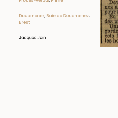
Procès-verbal
,
Prime
Douarnenez
,
Baie de Douarnenez
,
Brest
Jacques Join