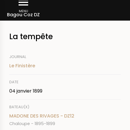
Aller
Fil
au
MENU
Rechercher dans la presse
Bagou Coz DZ
d'Ariane
contenu
principal
La tempête
JOURNAL
Le Finistère
DATE
04 janvier 1899
BATEAU(X)
MADONE DES RIVAGES - DZ12
Chaloupe - 1895-1899