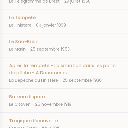
JOURNAL
DATE
Le Télégramme de Brest
29 juillet 1960
La tempête
JOURNAL
DATE
Le Finistère
04 janvier 1899
Le Sao-Breiz
JOURNAL
DATE
Le Marin
25 septembre 1953
Après la tempête - La situation dans les ports
de pêche - A Douarnenez
JOURNAL
DATE
La Dépêche du Finistère
25 septembre 1930
Bateau disparu
JOURNAL
DATE
Le Citoyen
25 novembre 1919
Tragique découverte
JOURNAL
DATE