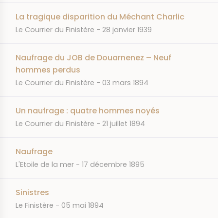
La tragique disparition du Méchant Charlic
JOURNAL
DATE
Le Courrier du Finistère
28 janvier 1939
Naufrage du JOB de Douarnenez – Neuf
hommes perdus
JOURNAL
DATE
Le Courrier du Finistère
03 mars 1894
Un naufrage : quatre hommes noyés
JOURNAL
DATE
Le Courrier du Finistère
21 juillet 1894
Naufrage
JOURNAL
DATE
L'Etoile de la mer
17 décembre 1895
Sinistres
JOURNAL
DATE
Le Finistère
05 mai 1894