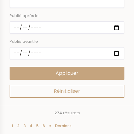
Publié après le
Publié avant le
274
résultats
Page
1
Page
2
Page
3
Page
4
Page
5
Page
6
Page
››
Dernière
Dernier »
Pagination
courante
suivante
page