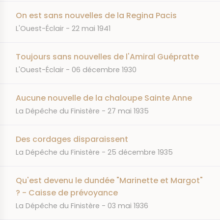
On est sans nouvelles de la Regina Pacis
JOURNAL
DATE
L'Ouest-Éclair
22 mai 1941
Toujours sans nouvelles de l'Amiral Guépratte
JOURNAL
DATE
L'Ouest-Éclair
06 décembre 1930
Aucune nouvelle de la chaloupe Sainte Anne
JOURNAL
DATE
La Dépêche du Finistère
27 mai 1935
Des cordages disparaissent
JOURNAL
DATE
La Dépêche du Finistère
25 décembre 1935
Qu'est devenu le dundée "Marinette et Margot"
? - Caisse de prévoyance
JOURNAL
DATE
La Dépêche du Finistère
03 mai 1936