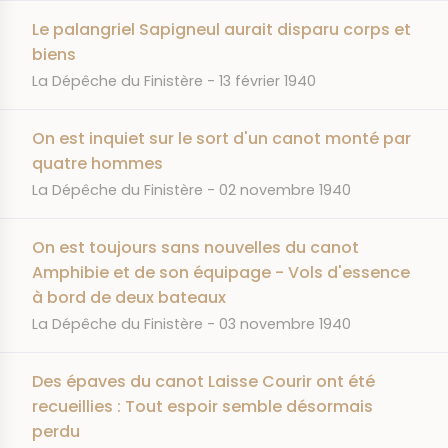
Le palangriel Sapigneul aurait disparu corps et
biens
JOURNAL
DATE
La Dépêche du Finistère
13 février 1940
On est inquiet sur le sort d'un canot monté par
quatre hommes
JOURNAL
DATE
La Dépêche du Finistère
02 novembre 1940
On est toujours sans nouvelles du canot
Amphibie et de son équipage - Vols d'essence
à bord de deux bateaux
JOURNAL
DATE
La Dépêche du Finistère
03 novembre 1940
Des épaves du canot Laisse Courir ont été
recueillies : Tout espoir semble désormais
perdu