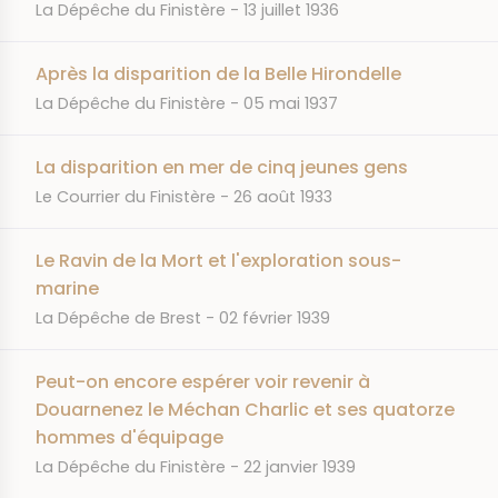
JOURNAL
DATE
La Dépêche du Finistère
13 juillet 1936
Après la disparition de la Belle Hirondelle
JOURNAL
DATE
La Dépêche du Finistère
05 mai 1937
La disparition en mer de cinq jeunes gens
JOURNAL
DATE
Le Courrier du Finistère
26 août 1933
Le Ravin de la Mort et l'exploration sous-
marine
JOURNAL
DATE
La Dépêche de Brest
02 février 1939
Peut-on encore espérer voir revenir à
Douarnenez le Méchan Charlic et ses quatorze
hommes d'équipage
JOURNAL
DATE
La Dépêche du Finistère
22 janvier 1939