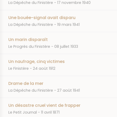
JOURNAL
DATE
La Dépêche du Finistère
17 novembre 1940
Une bouée-signal avait disparu
JOURNAL
DATE
La Dépêche du Finistère
19 mars 1941
Un marin disparaît
JOURNAL
DATE
Le Progrès du Finistère
08 juillet 1933
Un naufrage, cinq victimes
JOURNAL
DATE
Le Finistère
24 août 1912
Drame de la mer
JOURNAL
DATE
La Dépêche du Finistère
27 août 1941
Un désastre cruel vient de frapper
JOURNAL
DATE
Le Petit Journal
11 avril 1871