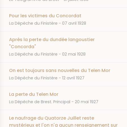
Pour les victimes du Concordat
JOURNAL
DATE
La Dépêche du Finistère
07 avril 1928
Après la perte du dundée langoustier
"Concorda"
JOURNAL
DATE
La Dépêche du Finistère
02 mai 1928
On est toujours sans nouvelles du Telen Mor
JOURNAL
DATE
La Dépêche du Finistère
12 avril 1927
La perte du Telen Mor
JOURNAL
DATE
La Dépêche de Brest. Principal
20 mai 1927
Le naufrage du Quatorze Juillet reste
mystérieux et l'on n'a aucun renseignement sur