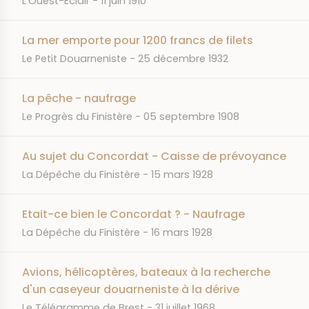
L'Ouest-Éclair
11 juin 1910
La mer emporte pour 1200 francs de filets
JOURNAL
DATE
Le Petit Douarneniste
25 décembre 1932
La pêche - naufrage
JOURNAL
DATE
Le Progrès du Finistère
05 septembre 1908
Au sujet du Concordat - Caisse de prévoyance
JOURNAL
DATE
La Dépêche du Finistère
15 mars 1928
Etait-ce bien le Concordat ? - Naufrage
JOURNAL
DATE
La Dépêche du Finistère
16 mars 1928
Avions, hélicoptères, bateaux à la recherche
d'un caseyeur douarneniste à la dérive
JOURNAL
DATE
Le Télégramme de Brest
31 juillet 1968