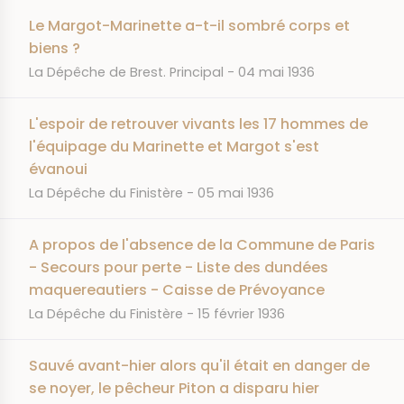
Le Margot-Marinette a-t-il sombré corps et
biens ?
JOURNAL
DATE
La Dépêche de Brest. Principal
04 mai 1936
L'espoir de retrouver vivants les 17 hommes de
l'équipage du Marinette et Margot s'est
évanoui
JOURNAL
DATE
La Dépêche du Finistère
05 mai 1936
A propos de l'absence de la Commune de Paris
- Secours pour perte - Liste des dundées
maquereautiers - Caisse de Prévoyance
JOURNAL
DATE
La Dépêche du Finistère
15 février 1936
Sauvé avant-hier alors qu'il était en danger de
se noyer, le pêcheur Piton a disparu hier