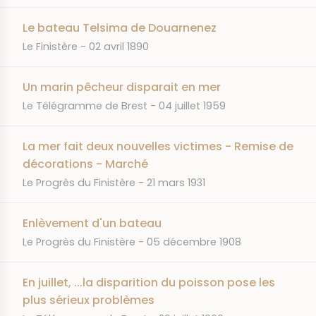
Le bateau Telsima de Douarnenez
JOURNAL
DATE
Le Finistère
02 avril 1890
Un marin pêcheur disparait en mer
JOURNAL
DATE
Le Télégramme de Brest
04 juillet 1959
La mer fait deux nouvelles victimes - Remise de
décorations - Marché
JOURNAL
DATE
Le Progrès du Finistère
21 mars 1931
Enlèvement d'un bateau
JOURNAL
DATE
Le Progrès du Finistère
05 décembre 1908
En juillet, ...la disparition du poisson pose les
plus sérieux problèmes