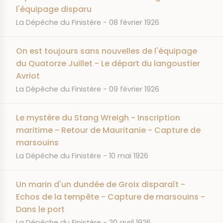
l'équipage disparu
JOURNAL
DATE
La Dépêche du Finistère
08 février 1926
On est toujours sans nouvelles de l'équipage
du Quatorze Juillet - Le départ du langoustier
Avriot
JOURNAL
DATE
La Dépêche du Finistère
09 février 1926
Le mystère du Stang Wreigh - Inscription
maritime - Retour de Mauritanie - Capture de
marsouins
JOURNAL
DATE
La Dépêche du Finistère
10 mai 1926
Un marin d'un dundée de Groix disparaît -
Echos de la tempête - Capture de marsouins -
Dans le port
JOURNAL
DATE
La Dépêche du Finistère
20 avril 1926