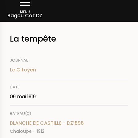
Aller
Fil
au
MENU
Rechercher dans la presse
Bagou Coz DZ
d'Ariane
contenu
principal
La tempête
JOURNAL
Le Citoyen
DATE
09 mai 1919
BATEAU(X)
BLANCHE DE CASTILLE - DZ1896
Chaloupe - 1912