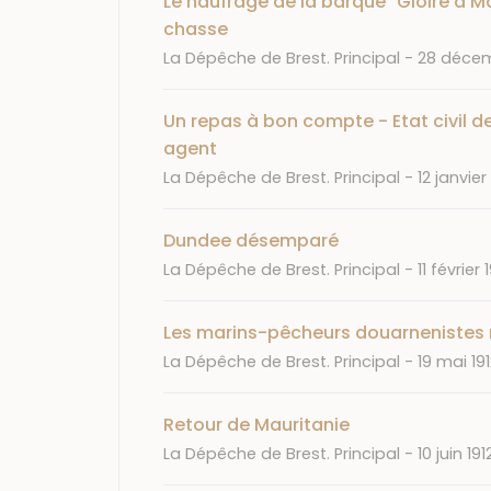
Le naufrage de la barque "Gloire à Mar
chasse
Journal
Date
La Dépêche de Brest. Principal
28 décem
Un repas à bon compte - Etat civil de
agent
Journal
Date
La Dépêche de Brest. Principal
12 janvier
Dundee désemparé
Journal
Date
La Dépêche de Brest. Principal
11 février 
Les marins-pêcheurs douarnenistes 
Journal
Date
La Dépêche de Brest. Principal
19 mai 19
Retour de Mauritanie
Journal
Date
La Dépêche de Brest. Principal
10 juin 191