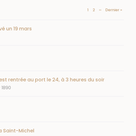
Page
1
Page
2
Page
››
Dernière
Dernier »
Pagination
courante
suivante
page
vé un 19 mars
st rentrée au port le 24, à 3 heures du soir
r 1890
a Saint-Michel