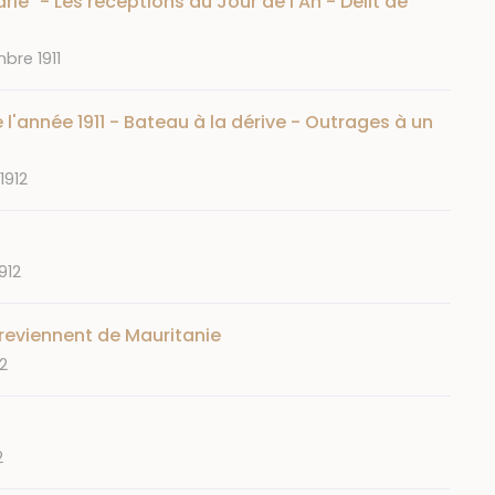
ie" - Les réceptions du Jour de l'An - Délit de
bre 1911
 l'année 1911 - Bateau à la dérive - Outrages à un
 1912
1912
reviennent de Mauritanie
12
2