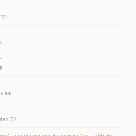
1911
11
"
11
e 1911
re 1911