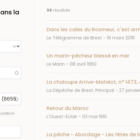
98
résultats
ans la
Dans les cales du Rosmeur, c'est arri
Journal
Date
Le Télégramme de Brest
19 mars 2019
Un marin-pêcheur blessé en mer
Journal
Date
Le Marin
08 avril 1960
La chaloupe Arrive-Matelot, n° 1473, e
Journal
Date
La Dépêche de Brest. Principal
27 janvie
Retour du Maroc
ulation
Journal
Date
L'Ouest-Éclair
03 mai 1910
La pêche - Abordage - Les fêtes de l