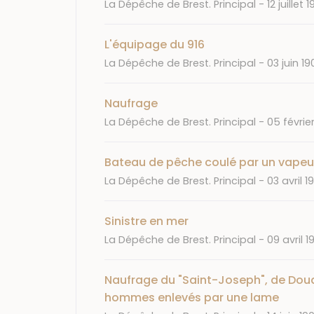
Journal
Date
La Dépêche de Brest. Principal
12 juillet 
L'équipage du 916
Journal
Date
La Dépêche de Brest. Principal
03 juin 1
Naufrage
Journal
Date
La Dépêche de Brest. Principal
05 févrie
Bateau de pêche coulé par un vapeu
Journal
Date
La Dépêche de Brest. Principal
03 avril 1
Sinistre en mer
Journal
Date
La Dépêche de Brest. Principal
09 avril 1
Naufrage du "Saint-Joseph", de Douar
hommes enlevés par une lame
Journal
Date