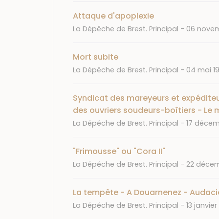
Attaque d'apoplexie
Journal
Date
La Dépêche de Brest. Principal
06 novem
Mort subite
Journal
Date
La Dépêche de Brest. Principal
04 mai 19
Syndicat des mareyeurs et expéditeu
des ouvriers soudeurs-boîtiers - Le
Journal
Date
La Dépêche de Brest. Principal
17 décem
"Frimousse" ou "Cora II"
Journal
Date
La Dépêche de Brest. Principal
22 décem
La tempête - A Douarnenez - Audaci
Journal
Date
La Dépêche de Brest. Principal
13 janvier 