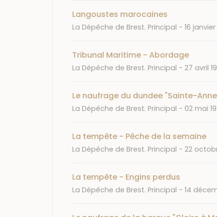
Langoustes marocaines
Journal
Date
La Dépêche de Brest. Principal
16 janvier 
Tribunal Maritime - Abordage
Journal
Date
La Dépêche de Brest. Principal
27 avril 19
Le naufrage du dundee "Sainte-Anne
Journal
Date
La Dépêche de Brest. Principal
02 mai 19
La tempête - Pêche de la semaine
Journal
Date
La Dépêche de Brest. Principal
22 octobr
La tempête - Engins perdus
Journal
Date
La Dépêche de Brest. Principal
14 décemb