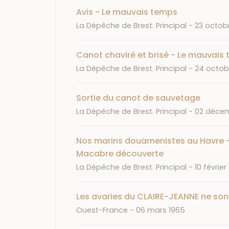
Avis - Le mauvais temps
Journal
Date
La Dépêche de Brest. Principal
23 octobr
Canot chaviré et brisé - Le mauvais
Journal
Date
La Dépêche de Brest. Principal
24 octobr
Sortie du canot de sauvetage
Journal
Date
La Dépêche de Brest. Principal
02 décem
Nos marins douarnenistes au Havre -
Macabre découverte
Journal
Date
La Dépêche de Brest. Principal
10 février 
Les avaries du CLAIRE-JEANNE ne son
Journal
Date
Ouest-France
06 mars 1965