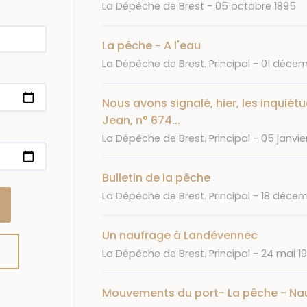
Journal
Date
La Dépêche de Brest
05 octobre 1895
La pêche - A l'eau
Journal
Date
La Dépêche de Brest. Principal
01 décem
Nous avons signalé, hier, les inquiét
Jean, n° 674...
Journal
Date
La Dépêche de Brest. Principal
05 janvie
Bulletin de la pêche
Journal
Date
La Dépêche de Brest. Principal
18 décem
Un naufrage à Landévennec
Journal
Date
La Dépêche de Brest. Principal
24 mai 1
Mouvements du port- La pêche - Nau