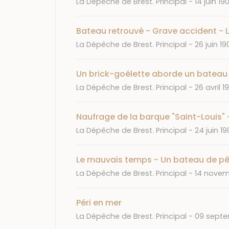
La Dépêche de Brest. Principal
14 juin 19
Bateau retrouvé - Grave accident - L
Journal
Date
La Dépêche de Brest. Principal
26 juin 19
Un brick-goélette aborde un bateau 
Journal
Date
La Dépêche de Brest. Principal
26 avril 1
Naufrage de la barque "Saint-Louis" 
Journal
Date
La Dépêche de Brest. Principal
24 juin 1
Le mauvais temps - Un bateau de pê
Journal
Date
La Dépêche de Brest. Principal
14 novem
Péri en mer
Journal
Date
La Dépêche de Brest. Principal
09 septe