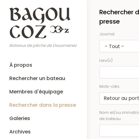
Aller
Rechercher d
au
contenu
presse
principal
Journal
Bateaux de pêche de Douarnenez
Lieu(x)
Main
À propos
navigation
Rechercher un bateau
Mots-clés
Membres d'équipage
Rechercher dans la presse
Nom et/ou immatric
Galeries
de bateau
Archives