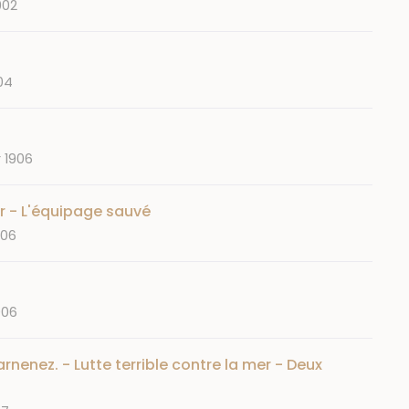
1902
904
r 1906
r - L'équipage sauvé
906
906
nenez. - Lutte terrible contre la mer - Deux