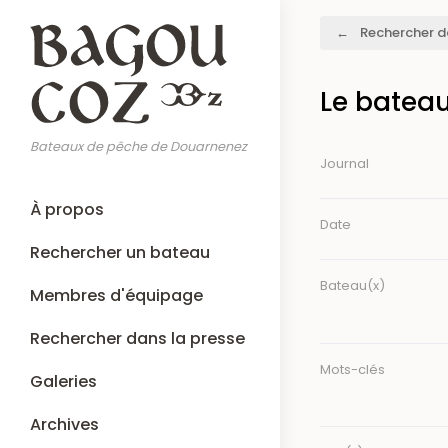
Aller
Fil
Rechercher d
au
d'Ariane
contenu
principal
Le batea
Bateaux de pêche de Douarnenez
Journal
Main
À propos
navigation
Date
Rechercher un bateau
Bateau(x)
Membres d'équipage
Rechercher dans la presse
Mots-clés
Galeries
Archives