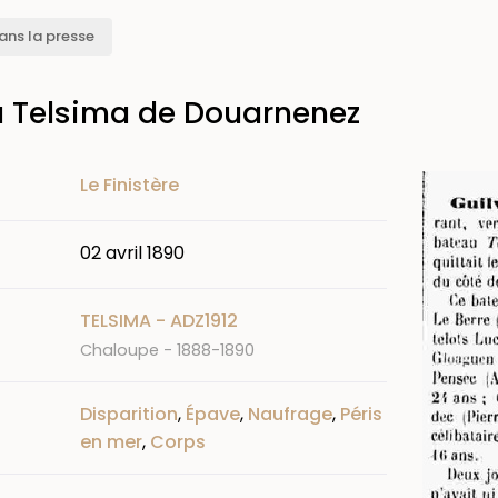
ans la presse
u Telsima de Douarnenez
Image
Le Finistère
02 avril 1890
TELSIMA - ADZ1912
Chaloupe - 1888-1890
Disparition
,
Épave
,
Naufrage
,
Péris
en mer
,
Corps