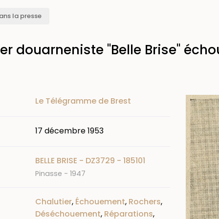
ans la presse
ier douarneniste "Belle Brise" écho
Image
Le Télégramme de Brest
17 décembre 1953
BELLE BRISE - DZ3729 - 185101
Pinasse - 1947
Chalutier
,
Échouement
,
Rochers
,
Déséchouement
,
Réparations
,