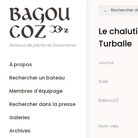
Aller
Fil
Rechercher d
au
d'Ariane
contenu
principal
Le chalut
Turballe
Bateaux de pêche de Douarnenez
Main
Journal
À propos
navigation
Rechercher un bateau
Date
Membres d'équipage
Bateau(x)
Rechercher dans la presse
Galeries
Mots-clés
Archives