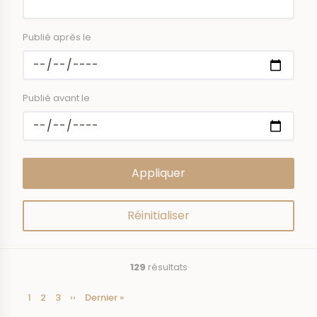
Publié après le
Publié avant le
129
résultats
Page
1
Page
2
Page
3
Page
››
Dernière
Dernier »
Pagination
courante
suivante
page