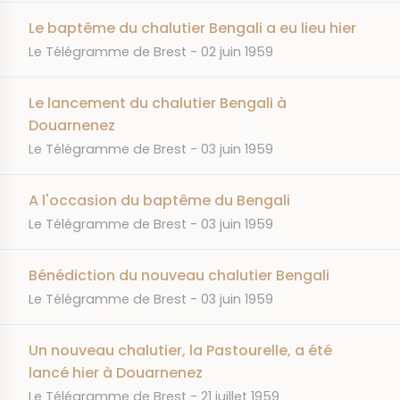
Le baptême du chalutier Bengali a eu lieu hier
JOURNAL
DATE
Le Télégramme de Brest
02 juin 1959
Le lancement du chalutier Bengali à
Douarnenez
JOURNAL
DATE
Le Télégramme de Brest
03 juin 1959
A l'occasion du baptême du Bengali
JOURNAL
DATE
Le Télégramme de Brest
03 juin 1959
Bénédiction du nouveau chalutier Bengali
JOURNAL
DATE
Le Télégramme de Brest
03 juin 1959
Un nouveau chalutier, la Pastourelle, a été
lancé hier à Douarnenez
JOURNAL
DATE
Le Télégramme de Brest
21 juillet 1959