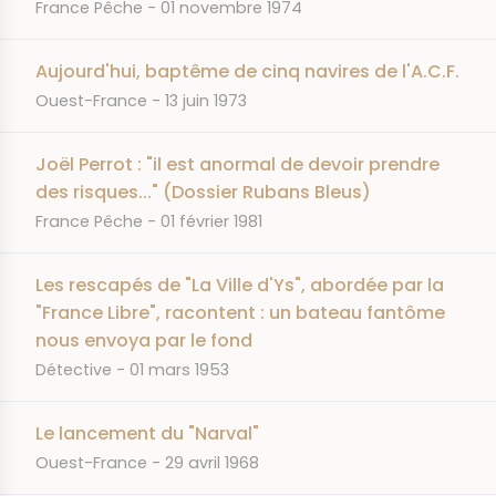
JOURNAL
DATE
France Pêche
01 novembre 1974
Aujourd'hui, baptême de cinq navires de l'A.C.F.
JOURNAL
DATE
Ouest-France
13 juin 1973
Joël Perrot : "il est anormal de devoir prendre
des risques..." (Dossier Rubans Bleus)
JOURNAL
DATE
France Pêche
01 février 1981
Les rescapés de "La Ville d'Ys", abordée par la
"France Libre", racontent : un bateau fantôme
nous envoya par le fond
JOURNAL
DATE
Détective
01 mars 1953
Le lancement du "Narval"
JOURNAL
DATE
Ouest-France
29 avril 1968