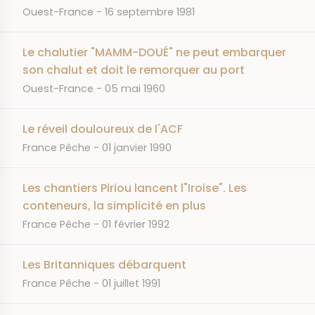
JOURNAL
DATE
Ouest-France
16 septembre 1981
Le chalutier "MAMM-DOUÉ" ne peut embarquer
son chalut et doit le remorquer au port
JOURNAL
DATE
Ouest-France
05 mai 1960
Le réveil douloureux de l'ACF
JOURNAL
DATE
France Pêche
01 janvier 1990
Les chantiers Piriou lancent l"Iroise". Les
conteneurs, la simplicité en plus
JOURNAL
DATE
France Pêche
01 février 1992
Les Britanniques débarquent
JOURNAL
DATE
France Pêche
01 juillet 1991