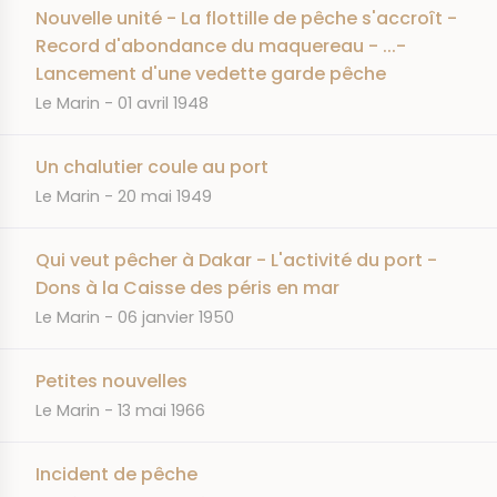
Nouvelle unité - La flottille de pêche s'accroît -
Record d'abondance du maquereau - ...-
Lancement d'une vedette garde pêche
JOURNAL
DATE
Le Marin
01 avril 1948
Un chalutier coule au port
JOURNAL
DATE
Le Marin
20 mai 1949
Qui veut pêcher à Dakar - L'activité du port -
Dons à la Caisse des péris en mar
JOURNAL
DATE
Le Marin
06 janvier 1950
Petites nouvelles
JOURNAL
DATE
Le Marin
13 mai 1966
Incident de pêche