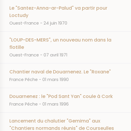
Le "Santez-Anna-ar-Palud" va partir pour
Loctudy
JOURNAL
DATE
Ouest-France
24 juin 1970
"LOUP-DES-MERS", un nouveau nom dans la
flotille
JOURNAL
DATE
Ouest-France
07 avril 1971
Chantier naval de Douarnenez. Le "Roxane"
JOURNAL
DATE
France Pêche
01 mars 1990
Douarnenez : le "Pod Sant Yan" coule à Cork
JOURNAL
DATE
France Pêche
01 mars 1996
Lancement du chalutier "Gemima" aux
"Chantiers normands réunis" de Courseulles