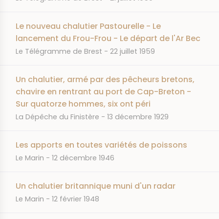
Le nouveau chalutier Pastourelle - Le
lancement du Frou-Frou - Le départ de l'Ar Bec
JOURNAL
DATE
Le Télégramme de Brest
22 juillet 1959
Un chalutier, armé par des pêcheurs bretons,
chavire en rentrant au port de Cap-Breton -
Sur quatorze hommes, six ont péri
JOURNAL
DATE
La Dépêche du Finistère
13 décembre 1929
Les apports en toutes variétés de poissons
JOURNAL
DATE
Le Marin
12 décembre 1946
Un chalutier britannique muni d'un radar
JOURNAL
DATE
Le Marin
12 février 1948