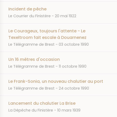
Incident de pêche
JOURNAL
DATE
Le Courrier du Finistère
20 mai 1922
Le Courageux, toujours l'attente - Le
Texeltroom fait escale à Douarnenez
JOURNAL
DATE
Le Télégramme de Brest
03 octobre 1990
Un 16 mètres d'occasion
JOURNAL
DATE
Le Télégramme de Brest
11 octobre 1990
Le Frank-Sonia, un nouveau chalutier au port
JOURNAL
DATE
Le Télégramme de Brest
24 octobre 1990
Lancement du chalutier La Brise
JOURNAL
DATE
La Dépêche du Finistère
10 mars 1939