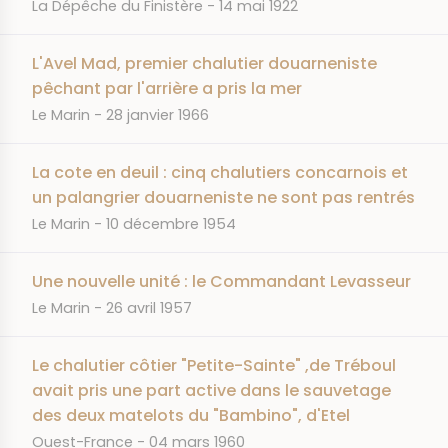
JOURNAL
DATE
La Dépêche du Finistère
14 mai 1922
L'Avel Mad, premier chalutier douarneniste
pêchant par l'arrière a pris la mer
JOURNAL
DATE
Le Marin
28 janvier 1966
La cote en deuil : cinq chalutiers concarnois et
un palangrier douarneniste ne sont pas rentrés
JOURNAL
DATE
Le Marin
10 décembre 1954
Une nouvelle unité : le Commandant Levasseur
JOURNAL
DATE
Le Marin
26 avril 1957
Le chalutier côtier "Petite-Sainte" ,de Tréboul
avait pris une part active dans le sauvetage
des deux matelots du "Bambino", d'Etel
JOURNAL
DATE
Ouest-France
04 mars 1960