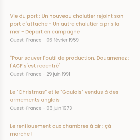
Vie du port : Un nouveau chalutier rejoint son
port d'attache - Un autre chalutier a pris la
mer - Départ en campagne
JOURNAL
DATE
Ouest-France
06 février 1959
"Pour sauver l'outil de production. Douarnenez :
l'ACF s'est recentré"
JOURNAL
DATE
Ouest-France
29 juin 1991
Le "Christmas" et le "Gaulois" vendus à des
armements anglais
JOURNAL
DATE
Ouest-France
05 juin 1973
Le renflouement aux chambres à air : çà
marche !