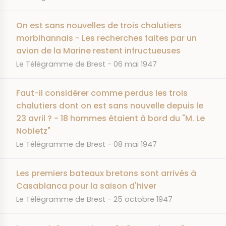
On est sans nouvelles de trois chalutiers
morbihannais - Les recherches faites par un
avion de la Marine restent infructueuses
JOURNAL
DATE
Le Télégramme de Brest
06 mai 1947
Faut-il considérer comme perdus les trois
chalutiers dont on est sans nouvelle depuis le
23 avril ? - 18 hommes étaient à bord du "M. Le
Nobletz"
JOURNAL
DATE
Le Télégramme de Brest
08 mai 1947
Les premiers bateaux bretons sont arrivés à
Casablanca pour la saison d'hiver
JOURNAL
DATE
Le Télégramme de Brest
25 octobre 1947