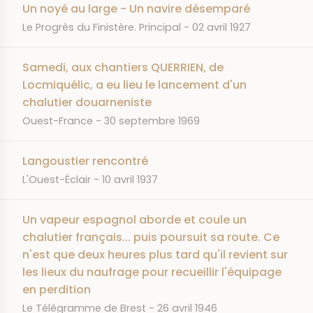
Un noyé au large - Un navire désemparé
JOURNAL
DATE
Le Progrès du Finistère. Principal
02 avril 1927
Samedi, aux chantiers QUERRIEN, de
Locmiquélic, a eu lieu le lancement d'un
chalutier douarneniste
JOURNAL
DATE
Ouest-France
30 septembre 1969
Langoustier rencontré
JOURNAL
DATE
L'Ouest-Éclair
10 avril 1937
Un vapeur espagnol aborde et coule un
chalutier français... puis poursuit sa route. Ce
n'est que deux heures plus tard qu'il revient sur
les lieux du naufrage pour recueillir l'équipage
en perdition
JOURNAL
DATE
Le Télégramme de Brest
26 avril 1946