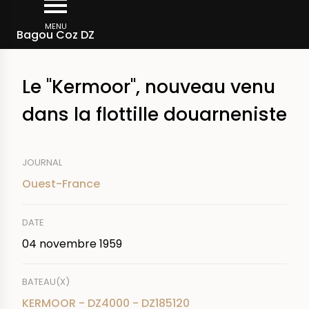
Aller
Fil
au
MENU
Rechercher dans la presse
Bagou Coz DZ
d'Ariane
contenu
principal
Le "Kermoor", nouveau venu
dans la flottille douarneniste
JOURNAL
Ouest-France
DATE
04 novembre 1959
BATEAU(X)
KERMOOR - DZ4000 - DZ185120