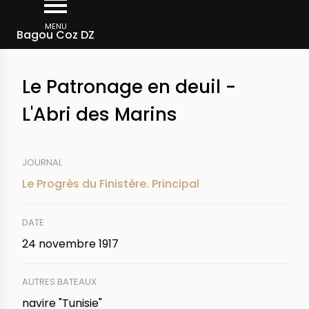
Aller
Fil
au
MENU
Rechercher dans la presse
Bagou Coz DZ
d'Ariane
contenu
principal
Le Patronage en deuil -
L'Abri des Marins
JOURNAL
Le Progrès du Finistère. Principal
DATE
24 novembre 1917
AUTRES BATEAUX
navire "Tunisie"