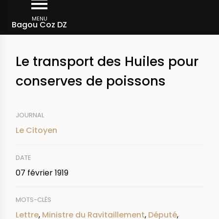
Aller
Fil
au
MENU
Rechercher dans la presse
Bagou Coz DZ
d'Ariane
contenu
principal
Le transport des Huiles pour
conserves de poissons
JOURNAL
Le Citoyen
DATE
07 février 1919
MOTS-CLÉS
Lettre
,
Ministre du Ravitaillement
,
Député
,