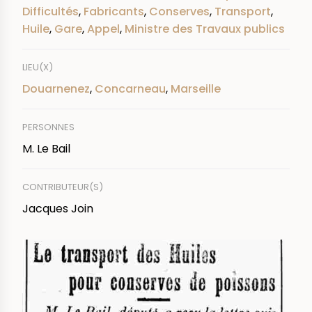
Difficultés
,
Fabricants
,
Conserves
,
Transport
,
Huile
,
Gare
,
Appel
,
Ministre des Travaux publics
LIEU(X)
Douarnenez
,
Concarneau
,
Marseille
PERSONNES
M. Le Bail
CONTRIBUTEUR(S)
Jacques Join
IMAGE