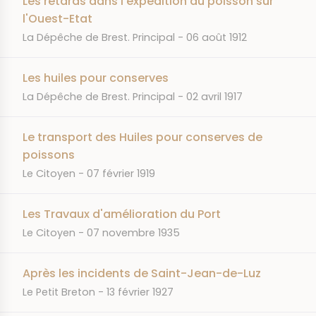
Les retards dans l'expédition du poisson sur
l'Ouest-Etat
JOURNAL
DATE
La Dépêche de Brest. Principal
06 août 1912
Les huiles pour conserves
JOURNAL
DATE
La Dépêche de Brest. Principal
02 avril 1917
Le transport des Huiles pour conserves de
poissons
JOURNAL
DATE
Le Citoyen
07 février 1919
Les Travaux d'amélioration du Port
JOURNAL
DATE
Le Citoyen
07 novembre 1935
Après les incidents de Saint-Jean-de-Luz
JOURNAL
DATE
Le Petit Breton
13 février 1927