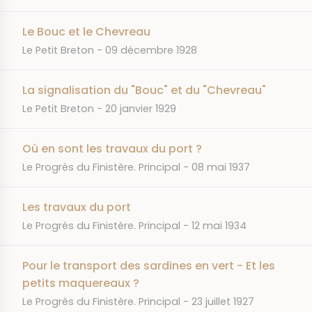
Le Bouc et le Chevreau
JOURNAL
DATE
Le Petit Breton
09 décembre 1928
La signalisation du "Bouc" et du "Chevreau"
JOURNAL
DATE
Le Petit Breton
20 janvier 1929
Où en sont les travaux du port ?
JOURNAL
DATE
Le Progrès du Finistère. Principal
08 mai 1937
Les travaux du port
JOURNAL
DATE
Le Progrès du Finistère. Principal
12 mai 1934
Pour le transport des sardines en vert - Et les
petits maquereaux ?
JOURNAL
DATE
Le Progrès du Finistère. Principal
23 juillet 1927