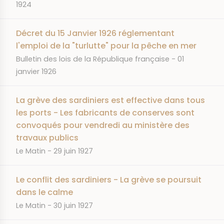
1924
Décret du 15 Janvier 1926 réglementant
l'emploi de la "turlutte" pour la pêche en mer
JOURNAL
DATE
Bulletin des lois de la République française
01
janvier 1926
La grève des sardiniers est effective dans tous
les ports - Les fabricants de conserves sont
convoqués pour vendredi au ministère des
travaux publics
JOURNAL
DATE
Le Matin
29 juin 1927
Le conflit des sardiniers - La grève se poursuit
dans le calme
JOURNAL
DATE
Le Matin
30 juin 1927