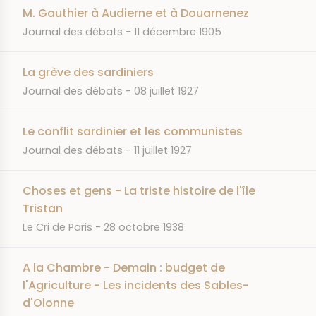
M. Gauthier à Audierne et à Douarnenez
JOURNAL
DATE
Journal des débats
11 décembre 1905
La grève des sardiniers
JOURNAL
DATE
Journal des débats
08 juillet 1927
Le conflit sardinier et les communistes
JOURNAL
DATE
Journal des débats
11 juillet 1927
Choses et gens - La triste histoire de l'île
Tristan
JOURNAL
DATE
Le Cri de Paris
28 octobre 1938
A la Chambre - Demain : budget de
l'Agriculture - Les incidents des Sables-
d'Olonne