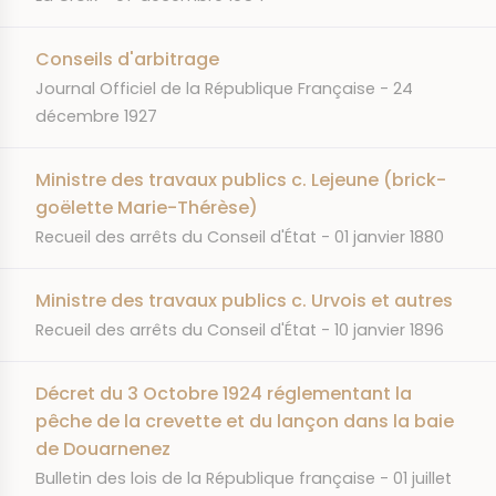
Conseils d'arbitrage
JOURNAL
DATE
Journal Officiel de la République Française
24
décembre 1927
Ministre des travaux publics c. Lejeune (brick-
goëlette Marie-Thérèse)
JOURNAL
DATE
Recueil des arrêts du Conseil d'État
01 janvier 1880
Ministre des travaux publics c. Urvois et autres
JOURNAL
DATE
Recueil des arrêts du Conseil d'État
10 janvier 1896
Décret du 3 Octobre 1924 réglementant la
pêche de la crevette et du lançon dans la baie
de Douarnenez
JOURNAL
DATE
Bulletin des lois de la République française
01 juillet