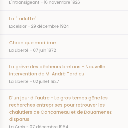
JOURNAL
DATE
L'Intransigeant
16 novembre 1926
La "turlutte"
JOURNAL
DATE
Excelsior
29 décembre 1924
Chronique maritime
JOURNAL
DATE
La Liberté
07 juin 1872
La grève des pêcheurs bretons - Nouvelle
intervention de M. André Tardieu
JOURNAL
DATE
La Liberté
02 juillet 1927
D'un jour à l'autre - Le gros temps gêne les
recherches entreprises pour retrouver les
chalutiers de Concarneau et de Douarnenez
disparus
JOURNAL
DATE
La Croix
07 décembre 1954