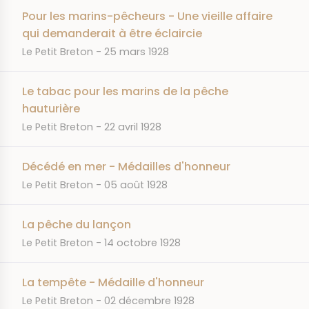
Pour les marins-pêcheurs - Une vieille affaire
qui demanderait à être éclaircie
JOURNAL
DATE
Le Petit Breton
25 mars 1928
Le tabac pour les marins de la pêche
hauturière
JOURNAL
DATE
Le Petit Breton
22 avril 1928
Décédé en mer - Médailles d'honneur
JOURNAL
DATE
Le Petit Breton
05 août 1928
La pêche du lançon
JOURNAL
DATE
Le Petit Breton
14 octobre 1928
La tempête - Médaille d'honneur
JOURNAL
DATE
Le Petit Breton
02 décembre 1928