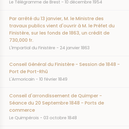
JOURNAL
DATE
Le Télégramme de Brest
10 décembre 1954
Par arrêté du 13 janvier, M. le Ministre des
travaux publics vient d'ouvrir à M. le Préfet du
Finistère, sur les fonds de 1863, un crédit de
730,000 fr.
JOURNAL
DATE
L'Impartial du Finistère
24 janvier 1863
Conseil Général du Finistère - Session de 1848 -
Port de Port-Rhû
JOURNAL
DATE
L'Armoricain
10 février 1849
Conseil d'arrondissement de Quimper -
Séance du 20 Septembre 1848 - Ports de
commerce
JOURNAL
DATE
Le Quimpérois
03 octobre 1848