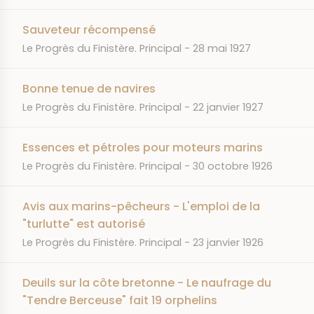
Sauveteur récompensé
JOURNAL
DATE
Le Progrès du Finistère. Principal
28 mai 1927
Bonne tenue de navires
JOURNAL
DATE
Le Progrès du Finistère. Principal
22 janvier 1927
Essences et pétroles pour moteurs marins
JOURNAL
DATE
Le Progrès du Finistère. Principal
30 octobre 1926
Avis aux marins-pêcheurs - L'emploi de la
"turlutte" est autorisé
JOURNAL
DATE
Le Progrès du Finistère. Principal
23 janvier 1926
Deuils sur la côte bretonne - Le naufrage du
"Tendre Berceuse" fait 19 orphelins