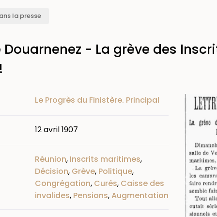
ans la presse
e Douarnenez - La grève des Inscr
!
Image
Le Progrès du Finistère. Principal
12 avril 1907
Réunion
,
Inscrits maritimes
,
Décision
,
Grève
,
Politique
,
Congrégation
,
Curés
,
Caisse des
invalides
,
Pensions
,
Augmentation