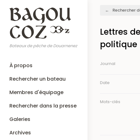
Aller
Fil
Rechercher d
au
d'Ariane
contenu
principal
Lettres d
politique 
Bateaux de pêche de Douarnenez
Main
Journal
À propos
navigation
Rechercher un bateau
Date
Membres d'équipage
Mots-clés
Rechercher dans la presse
Galeries
Archives