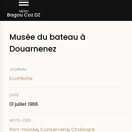
Aller
Fil
au
MENU
Rechercher dans la presse
Bagou Coz DZ
d'Ariane
contenu
principal
Musée du bateau à
Douarnenez
JOURNAL
EcoPêche
DATE
01 juillet 1988
MOTS-CLÉS
Port-musée
,
Conserverie
,
Chaloupe