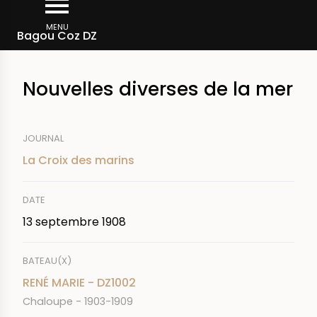
Aller
Fil
au
MENU
Rechercher dans la presse
Bagou Coz DZ
d'Ariane
contenu
principal
Nouvelles diverses de la mer
JOURNAL
La Croix des marins
DATE
13 septembre 1908
BATEAU(X)
RENÉ MARIE - DZ1002
Chaloupe - 1903-1909