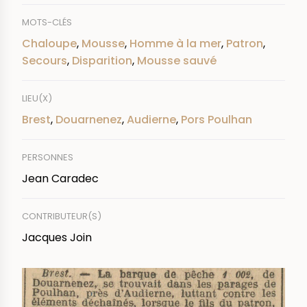
MOTS-CLÉS
Chaloupe
,
Mousse
,
Homme à la mer
,
Patron
,
Secours
,
Disparition
,
Mousse sauvé
LIEU(X)
Brest
,
Douarnenez
,
Audierne
,
Pors Poulhan
PERSONNES
Jean Caradec
CONTRIBUTEUR(S)
Jacques Join
IMAGE