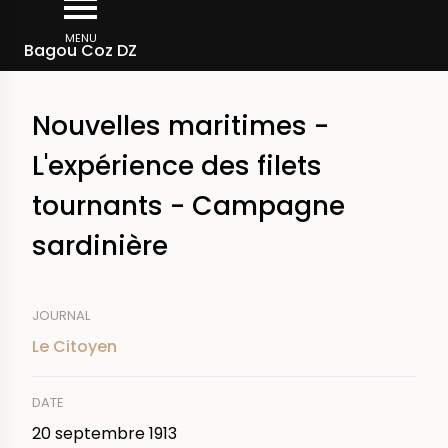
Aller
Fil
au
MENU
Rechercher dans la presse
Bagou Coz DZ
d'Ariane
contenu
principal
Nouvelles maritimes -
L'expérience des filets
tournants - Campagne
sardinière
JOURNAL
Le Citoyen
DATE
20 septembre 1913