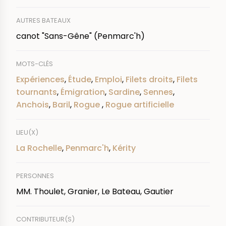
AUTRES BATEAUX
canot "Sans-Gêne" (Penmarc'h)
MOTS-CLÉS
Expériences
,
Étude
,
Emploi
,
Filets droits
,
Filets
tournants
,
Émigration
,
Sardine
,
Sennes
,
Anchois
,
Baril
,
Rogue
,
Rogue artificielle
LIEU(X)
La Rochelle
,
Penmarc'h
,
Kérity
PERSONNES
MM. Thoulet, Granier, Le Bateau, Gautier
CONTRIBUTEUR(S)