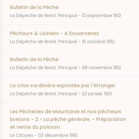
Bulletin de la Pêche
JOURNAL
DATE
La Dépêche de Brest. Principal
13 septembre 1912
Pêcheurs & Usiniers - A Douarnenez
JOURNAL
DATE
La Dépêche de Brest. Principal
16 octobre 1912
Bulletin de la Pêche
JOURNAL
DATE
La Dépêche de Brest. Principal
08 novembre 1912
La crise sardinière exploitée par l'étranger
JOURNAL
DATE
La Dépêche de Brest. Principal
22 janvier 1913
Les Pêcheries de Mauritanie et nos pêcheurs
bretons - 2.- La pêche générale. - Préparation
et vente du poisson.
JOURNAL
DATE
Le Citoyen
03 décembre 1910