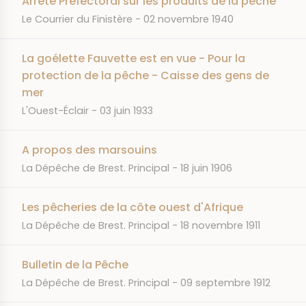
Arrété Préfectoral sur les produits de la pêche
JOURNAL
DATE
Le Courrier du Finistère
02 novembre 1940
La goélette Fauvette est en vue - Pour la
protection de la pêche - Caisse des gens de
mer
JOURNAL
DATE
L'Ouest-Éclair
03 juin 1933
A propos des marsouins
JOURNAL
DATE
La Dépêche de Brest. Principal
18 juin 1906
Les pêcheries de la côte ouest d'Afrique
JOURNAL
DATE
La Dépêche de Brest. Principal
18 novembre 1911
Bulletin de la Pêche
JOURNAL
DATE
La Dépêche de Brest. Principal
09 septembre 1912