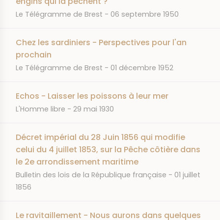
engins qui la pêchent ?
JOURNAL
DATE
Le Télégramme de Brest
06 septembre 1950
Chez les sardiniers - Perspectives pour l'an
prochain
JOURNAL
DATE
Le Télégramme de Brest
01 décembre 1952
Echos - Laisser les poissons à leur mer
JOURNAL
DATE
L'Homme libre
29 mai 1930
Décret impérial du 28 Juin 1856 qui modifie
celui du 4 juillet 1853, sur la Pêche côtière dans
le 2e arrondissement maritime
JOURNAL
DATE
Bulletin des lois de la République française
01 juillet
1856
Le ravitaillement - Nous aurons dans quelques