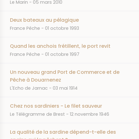
JOURNAL
DATE
Le Marin
05 mars 2010
Deux bateaux au pélagique
JOURNAL
DATE
France Pêche
01 octobre 1993
Quand les anchois frétillent, le port revit
JOURNAL
DATE
France Pêche
01 octobre 1997
Un nouveau grand Port de Commerce et de
Pêche à Douarnenez
JOURNAL
DATE
L'Echo de Jarnac
03 mai 1914
Chez nos sardiniers - Le filet sauveur
JOURNAL
DATE
Le Télégramme de Brest
12 novembre 1946
La qualité de la sardine dépend-t-elle des