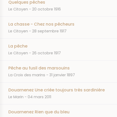
Quelques pêches
JOURNAL
DATE
Le Citoyen
20 octobre 1916
La chasse - Chez nos pêcheurs
JOURNAL
DATE
Le Citoyen
28 septembre 1917
La pêche
JOURNAL
DATE
Le Citoyen
26 octobre 1917
Pêche au fusil des marsouins
JOURNAL
DATE
La Croix des marins
31 janvier 1897
Douarnenez Une criée toujours très sardinière
JOURNAL
DATE
Le Marin
04 mars 2011
Douarnenez Rien que du bleu