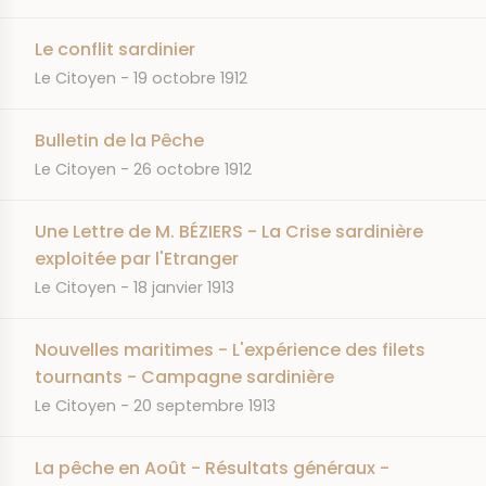
Le conflit sardinier
JOURNAL
DATE
Le Citoyen
19 octobre 1912
Bulletin de la Pêche
JOURNAL
DATE
Le Citoyen
26 octobre 1912
Une Lettre de M. BÉZIERS - La Crise sardinière
exploitée par l'Etranger
JOURNAL
DATE
Le Citoyen
18 janvier 1913
Nouvelles maritimes - L'expérience des filets
tournants - Campagne sardinière
JOURNAL
DATE
Le Citoyen
20 septembre 1913
La pêche en Août - Résultats généraux -