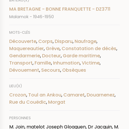
BATEAU(X)
MA BRETAGNE - BONNE FRANQUETTE - DZ3711
Malamok - 1946-1950
MOTS-CLÉS
Découverte
,
Corps
,
Disparu
,
Naufrage
,
Maquereautier
,
Grève
,
Constatation de décès
,
Gendarmerie
,
Docteur
,
Garde maritime
,
Transport
,
Famille
,
Inhumation
,
Victime
,
Dévouement
,
Secours
,
Obsèques
LIEU(X)
Crozon
,
Toul an Ankou
,
Camaret
,
Douarnenez
,
Rue du Couëdic
,
Morgat
PERSONNES
M. Join, matelot Joseph Gloaguen, Dr Jacquin, M.