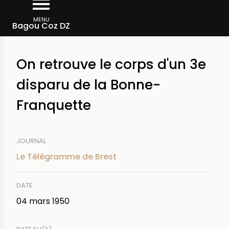
Aller
Fil
au
MENU
Rechercher dans la presse
Bagou Coz DZ
d'Ariane
contenu
principal
On retrouve le corps d'un 3e
disparu de la Bonne-
Franquette
JOURNAL
Le Télégramme de Brest
DATE
04 mars 1950