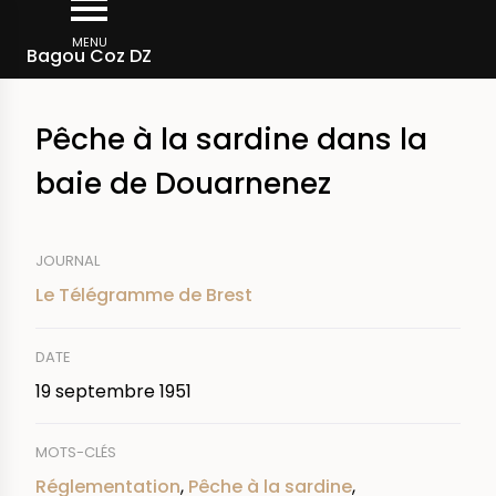
Aller
Fil
au
MENU
Rechercher dans la presse
Bagou Coz DZ
d'Ariane
contenu
principal
Pêche à la sardine dans la
baie de Douarnenez
JOURNAL
Le Télégramme de Brest
DATE
19 septembre 1951
MOTS-CLÉS
Réglementation
,
Pêche à la sardine
,