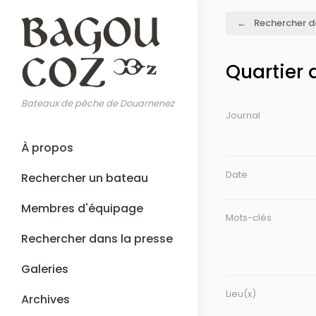
Aller
Fil
Rechercher d
au
d'Ariane
contenu
principal
Quartier 
Bateaux de pêche de Douarnenez
Journal
Main
À propos
navigation
Date
Rechercher un bateau
Membres d'équipage
Mots-clés
Rechercher dans la presse
Galeries
Lieu(x)
Archives