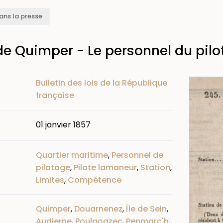
ans la presse
de Quimper - Le personnel du pilot
Image
Bulletin des lois de la République
française
01 janvier 1857
Quartier maritime
,
Personnel de
pilotage
,
Pilote lamaneur
,
Station
,
Limites
,
Compétence
Quimper
,
Douarnenez
,
Île de Sein
,
Audierne
,
Poulgoazec
,
Penmarc'h
,