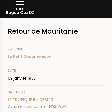
Aller
Fil
au
MENU
Rechercher dans la presse
Bagou Coz DZ
d'Ariane
contenu
principal
Retour de Mauritanie
JOURNAL
Le Petit Douarneniste
DATE
09 janvier 1933
BATEAU(X)
LE TROPIQUE II - DZ3123
Dundee mauritanien - 1932-1954