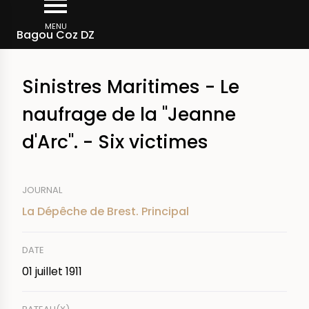
Aller
Fil
au
MENU
Rechercher dans la presse
Bagou Coz DZ
d'Ariane
contenu
principal
Sinistres Maritimes - Le
naufrage de la "Jeanne
d'Arc". - Six victimes
JOURNAL
La Dépêche de Brest. Principal
DATE
01 juillet 1911