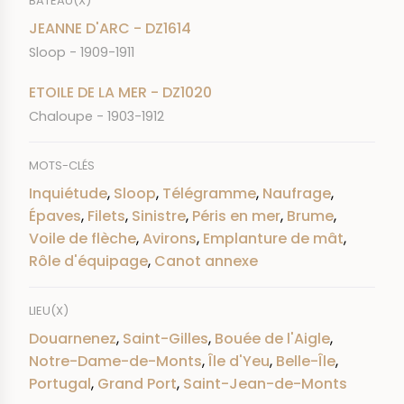
BATEAU(X)
JEANNE D'ARC - DZ1614
Sloop - 1909-1911
ETOILE DE LA MER - DZ1020
Chaloupe - 1903-1912
MOTS-CLÉS
Inquiétude
,
Sloop
,
Télégramme
,
Naufrage
,
Épaves
,
Filets
,
Sinistre
,
Péris en mer
,
Brume
,
Voile de flèche
,
Avirons
,
Emplanture de mât
,
Rôle d'équipage
,
Canot annexe
LIEU(X)
Douarnenez
,
Saint-Gilles
,
Bouée de l'Aigle
,
Notre-Dame-de-Monts
,
Île d'Yeu
,
Belle-Île
,
Portugal
,
Grand Port
,
Saint-Jean-de-Monts