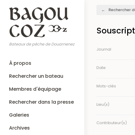
Aller
Fil
Rechercher d
au
d'Ariane
contenu
principal
Souscript
Bateaux de pêche de Douarnenez
Journal
Main
À propos
navigation
Date
Rechercher un bateau
Mots-clés
Membres d'équipage
Rechercher dans la presse
Lieu(x)
Galeries
Contributeur(s)
Archives