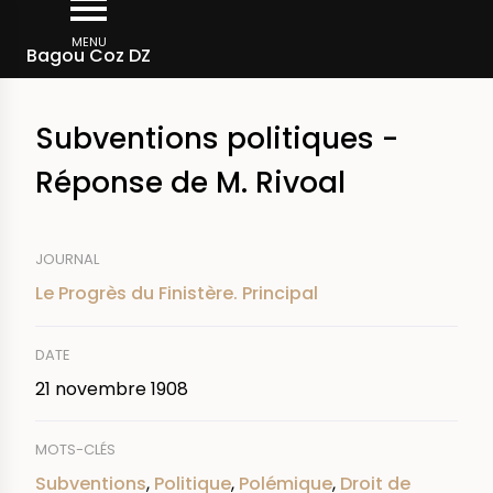
Aller
Fil
au
MENU
Rechercher dans la presse
Bagou Coz DZ
d'Ariane
contenu
principal
Subventions politiques -
Réponse de M. Rivoal
JOURNAL
Le Progrès du Finistère. Principal
DATE
21 novembre 1908
MOTS-CLÉS
Subventions
,
Politique
,
Polémique
,
Droit de