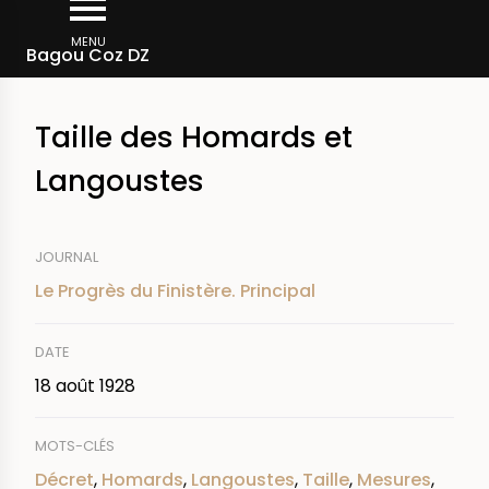
Aller
Fil
au
MENU
Rechercher dans la presse
Bagou Coz DZ
d'Ariane
contenu
principal
Taille des Homards et
Langoustes
JOURNAL
Le Progrès du Finistère. Principal
DATE
18 août 1928
MOTS-CLÉS
Décret
,
Homards
,
Langoustes
,
Taille
,
Mesures
,