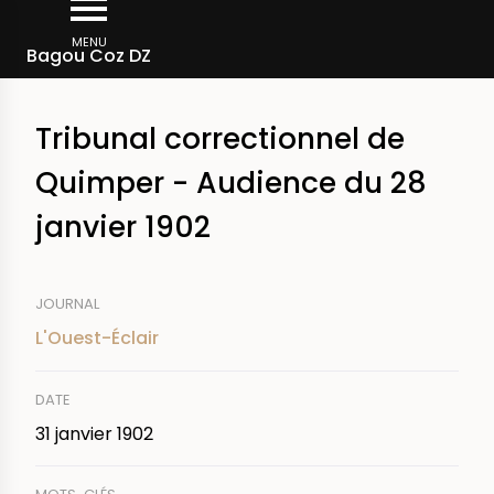
Aller
Fil
au
MENU
Rechercher dans la presse
Bagou Coz DZ
d'Ariane
contenu
principal
Tribunal correctionnel de
Quimper - Audience du 28
janvier 1902
JOURNAL
L'Ouest-Éclair
DATE
31 janvier 1902