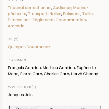
MOTS-CLÉS
Tribunal correctionnel
,
Audience
,
Marins-
pêcheurs
,
Transport
,
Halles
,
Poissons
,
Taille
,
Dimensions
,
Règlement
,
Condamnation
,
Amende
LIEU(X)
Quimper
,
Douarnenez
PERSONNES
François Gonidec, Mathieu Gonidec, Eugène Le
Moan, Pierre Carn, Charles Carn, Hervé Chenay
CONTRIBUTEUR(S)
Jacques Join
IMAGE