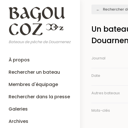
Aller
Fil
Rechercher d
au
d'Ariane
contenu
principal
Un bateau
Douarnen
Bateaux de pêche de Douarnenez
Main
Journal
À propos
navigation
Rechercher un bateau
Date
Membres d'équipage
Autres bateaux
Rechercher dans la presse
Galeries
Mots-clés
Archives