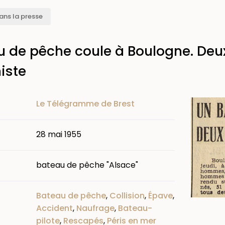
ans la presse
 de pêche coule à Boulogne. Deux
iste
Image
Le Télégramme de Brest
28 mai 1955
bateau de pêche "Alsace"
Bateau de pêche
,
Collision
,
Épave
,
Accident
,
Naufrage
,
Bateau-
pilote
,
Rescapés
,
Péris en mer