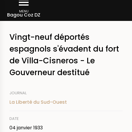
Aller
Fil
au
MENU
Rechercher dans la presse
Bagou Coz DZ
d'Ariane
contenu
principal
Vingt-neuf déportés
espagnols s'évadent du fort
de Villa-Cisneros - Le
Gouverneur destitué
JOURNAL
La Liberté du Sud-Ouest
DATE
04 janvier 1933