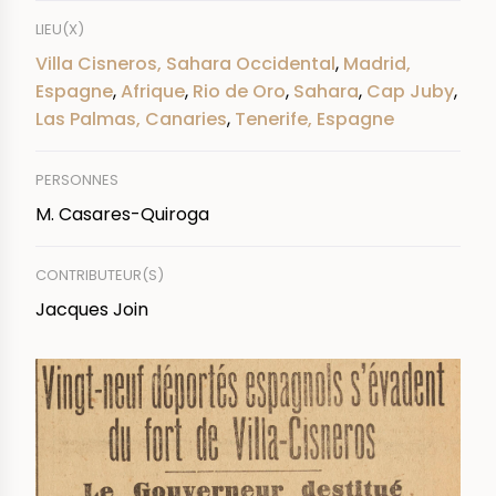
LIEU(X)
Villa Cisneros, Sahara Occidental
,
Madrid,
Espagne
,
Afrique
,
Rio de Oro
,
Sahara
,
Cap Juby
,
Las Palmas, Canaries
,
Tenerife, Espagne
PERSONNES
M. Casares-Quiroga
CONTRIBUTEUR(S)
Jacques Join
IMAGE