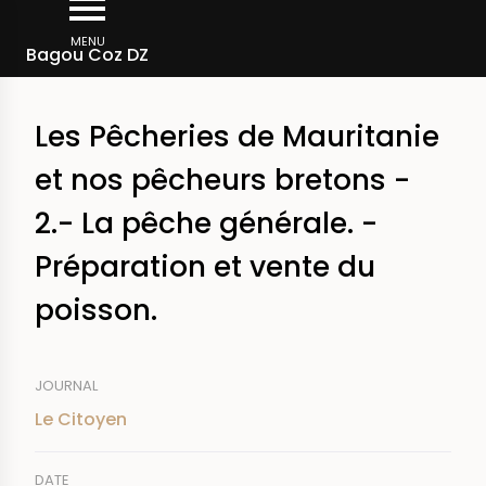
Aller
Fil
au
MENU
Rechercher dans la presse
Bagou Coz DZ
d'Ariane
contenu
principal
Les Pêcheries de Mauritanie
et nos pêcheurs bretons -
2.- La pêche générale. -
Préparation et vente du
poisson.
JOURNAL
Le Citoyen
DATE