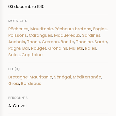
03 décembre 1910
MOTS-CLÉS
Pêcheries
,
Mauritanie
,
Pêcheurs bretons
,
Engins
,
Poissons
,
Carangues
,
Maquereaux
,
Sardines
,
Anchois
,
Thons
,
Germon
,
Bonite
,
Thonine
,
Sarde
,
Pagre
,
Bar
,
Rouget
,
Grondins
,
Mulets
,
Raies
,
Soles
,
Capitaine
LIEU(X)
Bretagne
,
Mauritanie
,
Sénégal
,
Méditerranée
,
Groix
,
Bordeaux
PERSONNES
A. Grüvel