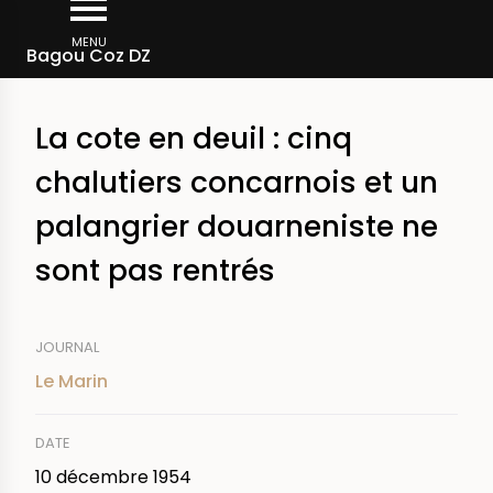
Aller
Fil
au
MENU
Rechercher dans la presse
Bagou Coz DZ
d'Ariane
contenu
principal
La cote en deuil : cinq
chalutiers concarnois et un
palangrier douarneniste ne
sont pas rentrés
JOURNAL
Le Marin
DATE
10 décembre 1954